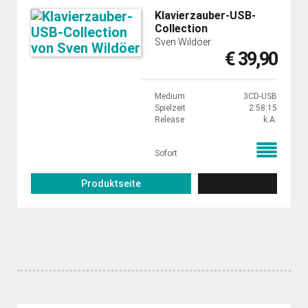
Klavierzauber-USB-
Collection
Sven Wildöer
€ 39,90
Medium
3CD-USB
Spielzeit
2:58:15
Release
k.A.
Sofort
Produktseite