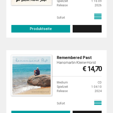
Spielzeit
1:16:09
Release
2026
Sofort
Produktseite
Remembered Past
Hansmartin Kleine-Horst
€ 14,70
Medium
CD
Spielzeit
1:04:10
Release
2024
Sofort