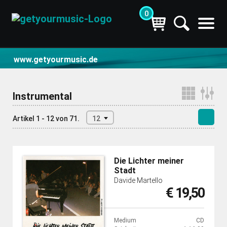
0
CD- und Produktsuche | getyourmusic
www.getyourmusic.de
Instrumental
Artikel 1 - 12 von 71.
12
Die Lichter meiner
Stadt
Davide Martello
€ 19,50
Medium
CD