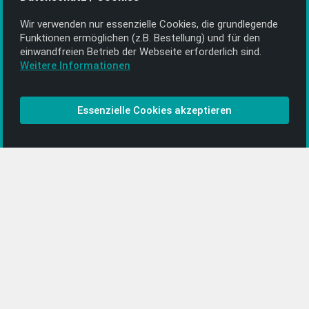
Wir verwenden nur essenzielle Cookies, die grund­legende
Alle Informationen
Funktionen ermöglichen (z.B. Bestellung) und für den
einwand­freien Betrieb der Webseite erforderlich sind.
Kontakt
Weitere Informationen
Bezahlen & Versand
CD-Anbieter werden
Essenzielle Cookies akzeptieren
CD-Anbieter-Login
[…]
PopRock
Jazz
Klassik
Straßenmusik
Alle Kategorien …