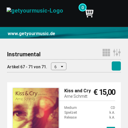
0
CD- und Produktsuche | getyourmusic
www.getyourmusic.de
Instrumental
Artikel 67 - 71 von 71.
6
€ 15,00
Kiss and Cry
Arne Schmitt
Medium
CD
Spielzeit
k.A.
Release
k.A.