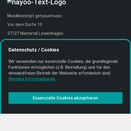
Musikkonzept getyourmusic
Vor dem Dorfe 19
37127 Niemetal Löwenhagen
Deutschland | Germany
Datenschutz / Cookies
E-Mail:
info@getyourmusic.de
Wir verwenden nur essenzielle Cookies, die grund­legende
Alle Informationen
Funktionen ermöglichen (z.B. Bestellung) und für den
einwand­freien Betrieb der Webseite erforderlich sind.
Kontakt
Weitere Informationen
Bezahlen & Versand
CD-Anbieter werden
Essenzielle Cookies akzeptieren
CD-Anbieter-Login
[…]