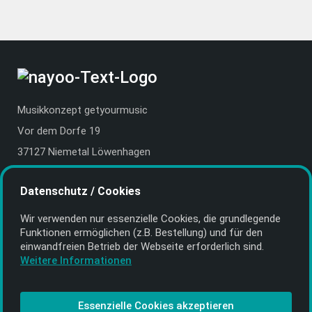
Musikkonzept getyourmusic
Vor dem Dorfe 19
37127 Niemetal Löwenhagen
Deutschland | Germany
Datenschutz / Cookies
E-Mail:
info@getyourmusic.de
Wir verwenden nur essenzielle Cookies, die grund­legende
Alle Informationen
Funktionen ermöglichen (z.B. Bestellung) und für den
einwand­freien Betrieb der Webseite erforderlich sind.
Kontakt
Weitere Informationen
Bezahlen & Versand
CD-Anbieter werden
Essenzielle Cookies akzeptieren