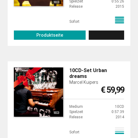
Spielzeit
0:55:26
Release
2015
Sofort
Produktseite
10CD-Set Urban
dreams
Marcel Kuipers
€ 59,99
Medium
10CD
Spielzeit
0:57:39
Release
2014
Sofort