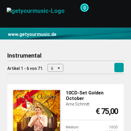
0
CD- und Produktsuche | getyourmusic
www.getyourmusic.de
Instrumental
Artikel 1 - 6 von 71.
6
10CD-Set Golden
October
Arne Schmitt
€ 75,00
Medium
10CD