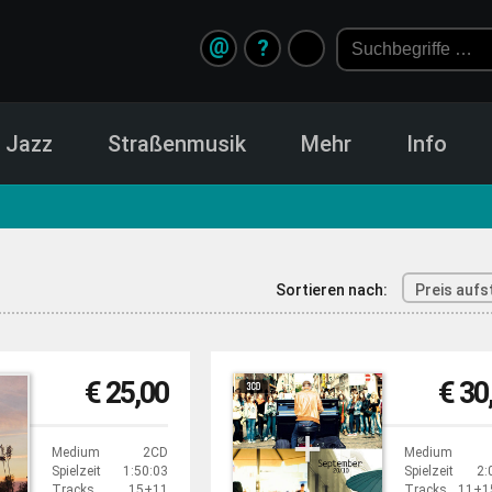
@
?
Jazz
Straßenmusik
Mehr
Info
Sortieren nach:
Preis aufs
€ 25,00
€ 30
Medium
2CD
Medium
Spielzeit
1:50:03
Spielzeit
2:
Tracks
15+11
Tracks
11+1