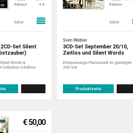
Release
k.A.
Release
Sofort
Sofort
Sven Wildöer
(2CD-Set Silent
3CD-Set September 20/10,
bstzauber)
Zeitlos und Silent Words
 Silent Words &
Entspannungs-Pianomusik im günstigen
 Collection 2-Edition
3CD-Set
ite
Produktseite
€ 50,00