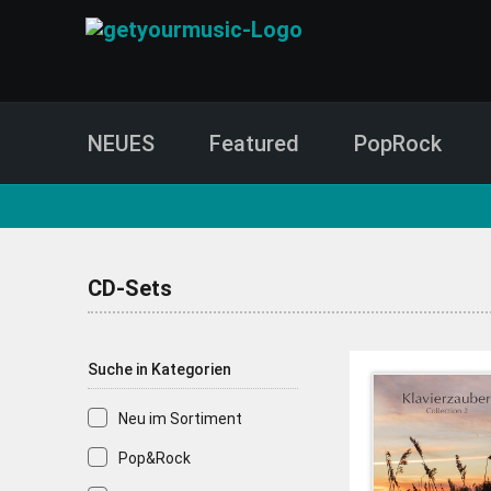
NEUES
Featured
PopRock
CD- und Produktsuche | getyourmusic
CD-Sets
Suche in Kategorien
Neu im Sortiment
Pop&Rock