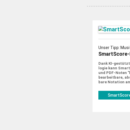
Unser Tipp: Musi
SmartScore-
Dank KI-gestützt
logie kann Smar
und PDF-Noten "le
bearbeit­bare, abs
bare Notation a
SmartScore
musitek.