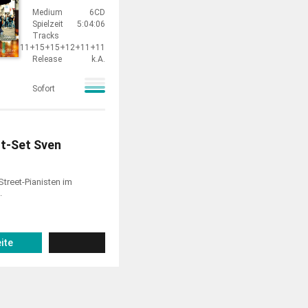
Medium
6CD
Spielzeit
5:04:06
Tracks
11+15+15+12+11+11
Release
k.A.
Sofort
t-Set Sven
Street-Pianisten im
.
ite