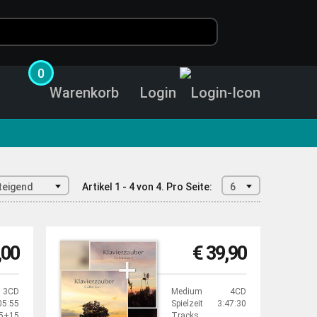
0
Warenkorb
Login
teigend
Artikel 1 - 4 von 4.
Pro Seite:
6
,00
€ 39,90
3CD
Medium
4CD
05:55
Spielzeit
3:47:30
5+15
Tracks