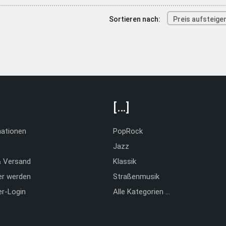
Sortieren nach:
Preis aufsteige
[…]
mationen
PopRock
Jazz
& Versand
Klassik
er werden
Straßenmusik
er-Login
Alle Kategorien …