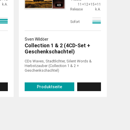
k.A.
11+12+15+11
Release
k.A.
Sofort
Sven Wildöer
Collection 1 & 2 (4CD-Set +
Geschenk­schachtel)
CDs Waves, Stadtlichter, Silent Words &
Herbstzauber (Collection 1 & 2 +
Geschenkschachtel)
Produktseite