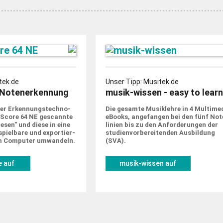
tek.de
Unser Tipp: Musitek.de
Notenerkennung
musik-wissen - easy to learn
er Erkennungs­techno­
Die gesamte Musik­lehre in 4 Multime
tScore 64 NE gescannte
eBooks, ange­fangen bei den fünf Not
sen" und diese in eine
linien bis zu den Anforde­rungen der
piel­bare und expor­tier­
studien­vorbe­rei­tenden Ausbildung
m Computer um­wandeln.
(SVA).
 auf
musik-wissen auf
de
musitek.de