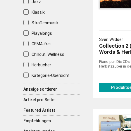
Jazz
Klassik
Straßenmusik
Playalongs
Sven Wildöer
GEMA-frei
Collection 2 
Words & Her
Chillout, Wellness
Piano pur. Die CDs
Hörbücher
Herbstzauber in der
Kategorie-Übersicht
Produktse
Anzeige sortieren
Artikel pro Seite
Featured Artists
Empfehlungen