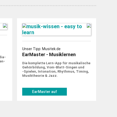
Unser Tipp: Musitek.de
EarMaster - Musiklernen
dia-
en­
Die komplette Lern-App für musi­ka­lische
Gehör­bildung, Vom-Blatt-Singen und
‑Spielen, Into­nation, Rhythmus, Timing,
Musik­theorie & Jazz.
EarMaster auf
musitek.de