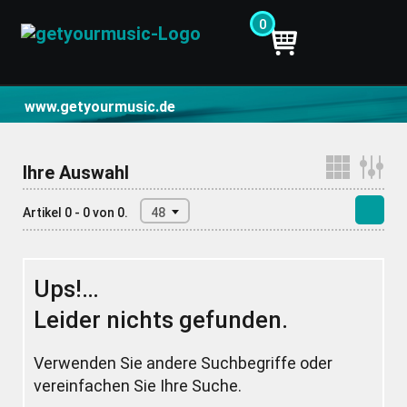
0
CD- und Produktsuche | getyourmusic
www.getyourmusic.de
Ihre Auswahl
Artikel 0 - 0 von 0.
48
Ups!…
Leider nichts gefunden.
Verwenden Sie andere Suchbegriffe oder
vereinfachen Sie Ihre Suche.