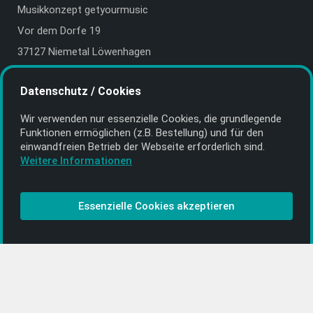
Musikkonzept getyourmusic
Vor dem Dorfe 19
37127 Niemetal Löwenhagen
Deutschland | Germany
Datenschutz / Cookies
E-Mail:
info@getyourmusic.de
Wir verwenden nur essenzielle Cookies, die grund­legende
Alle Informationen
Funktionen ermöglichen (z.B. Bestellung) und für den
einwand­freien Betrieb der Webseite erforderlich sind.
Kontakt
Weitere Informationen
Bezahlen & Versand
CD-Anbieter werden
Essenzielle Cookies akzeptieren
CD-Anbieter-Login
[…]
PopRock