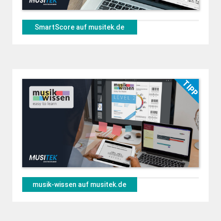
SmartScore auf musitek.de
musik-wissen auf musitek.de