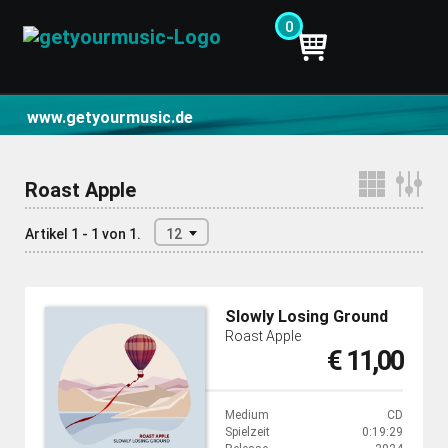
0
CD- und Produktsuche | getyourmusic
www.getyourmusic.de
Roast Apple
Artikel 1 - 1 von 1.
12
Slowly Losing Ground
Roast Apple
€ 11,00
Medium
CD
Spielzeit
0:19:29