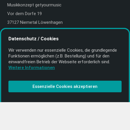
Musikkonzept getyourmusic
Vor dem Dorfe 19
37127 Niemetal Löwenhagen
Deutschland | Germany
Datenschutz / Cookies
E-Mail:
info@getyourmusic.de
Wir verwenden nur essenzielle Cookies, die grund­legende
Alle Informationen
Funktionen ermöglichen (z.B. Bestellung) und für den
einwand­freien Betrieb der Webseite erforderlich sind.
Kontakt
Weitere Informationen
Bezahlen & Versand
CD-Anbieter werden
Essenzielle Cookies akzeptieren
CD-Anbieter-Login
[…]
PopRock