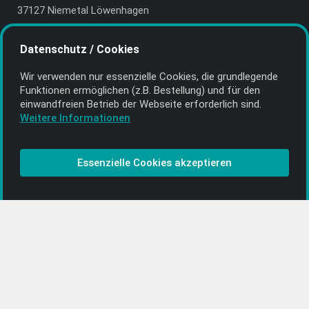
37127 Niemetal Löwenhagen
Deutschland | Germany
Datenschutz / Cookies
E-Mail:
info@getyourmusic.de
Wir verwenden nur essenzielle Cookies, die grund­legende
Alle Informationen
Funktionen ermöglichen (z.B. Bestellung) und für den
einwand­freien Betrieb der Webseite erforderlich sind.
Kontakt
Weitere Informationen
Bezahlen & Versand
CD-Anbieter werden
Essenzielle Cookies akzeptieren
CD-Anbieter-Login
[…]
PopRock
Jazz
Klassik