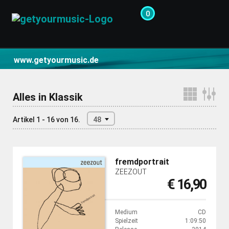
0
CD- und Produktsuche | getyourmusic
www.getyourmusic.de
Alles in Klassik
Artikel 1 - 16 von 16.
48
fremdportrait
ZEEZOUT
€ 16,90
Medium
CD
Spielzeit
1:09:50