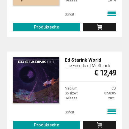
Release
2014
Sofort
Produktseite
Ed Starink World
The Friends of Mr Starink
€ 12,49
Medium
CD
Spielzeit
0:58:05
Release
2021
Sofort
Produktseite