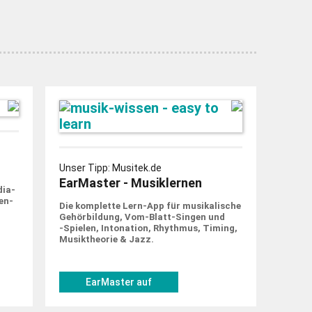
Unser Tipp: Musitek.de
EarMaster - Musiklernen
dia-
en­
Die komplette Lern-App für musi­ka­lische
Gehör­bildung, Vom-Blatt-Singen und
‑Spielen, Into­nation, Rhythmus, Timing,
Musik­theorie & Jazz.
EarMaster auf
musitek.de