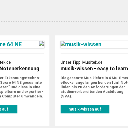
tek.de
Unser Tipp: Musitek.de
Notenerkennung
musik-wissen - easy to learn
er Erkennungs­techno­
Die gesamte Musik­lehre in 4 Multime
tScore 64 NE gescannte
eBooks, ange­fangen bei den fünf Not
sen" und diese in eine
linien bis zu den Anforde­rungen der
piel­bare und expor­tier­
studien­vorbe­rei­tenden Ausbildung
m Computer um­wandeln.
(SVA).
 auf
musik-wissen auf
de
musitek.de