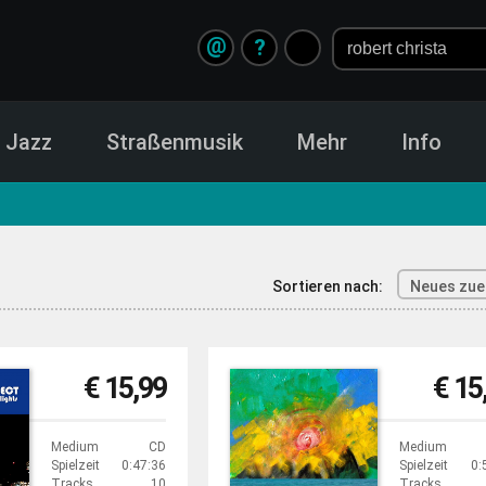
@
?
Jazz
Straßenmusik
Mehr
Info
Sortieren nach:
Neues zue
€ 15,99
€ 15
Medium
CD
Medium
Spielzeit
0:47:36
Spielzeit
0:
Tracks
10
Tracks