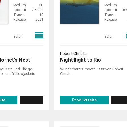
Medium
CD
Medium
Spielzeit
0:53:38
Spielzeit
0:
Tracks
10
Tracks
Release
2021
Release
Sofort
Sofort
Robert Christa
Hornet’s Nest
Nightflight to Rio
vy Beats und Klänge
Wunderbarer Smooth Jazz von Robert
s und Yellowjackets.
Christa.
ite
Produktseite