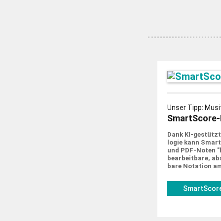
Unser Tipp: Musi
SmartScore-
Dank KI-gestützt
logie kann Smar
und PDF-Noten "le
bearbeit­bare, abs
bare Notation a
SmartScore
musitek.