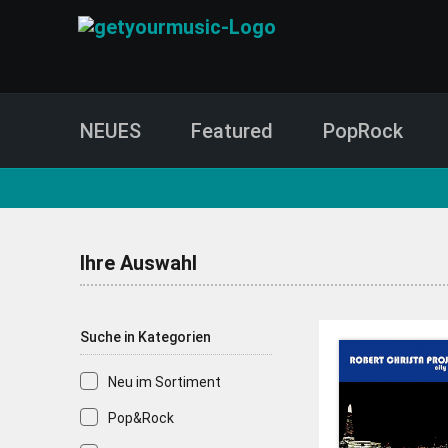
NEUES
Featured
PopRock
CD- und Produktsuche | getyourmusic
Ihre Auswahl
Suche in Kategorien
Neu im Sortiment
Pop&Rock