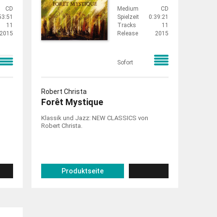
CD
Medium
CD
53:51
Spielzeit
0:39:21
11
Tracks
11
2015
Release
2015
Sofort
Robert Christa
Forêt Mystique
Klassik und Jazz: NEW CLASSICS von
Robert Christa.
Produktseite