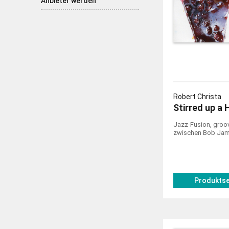
Anbieter werden
Robert Christa
Stirred up a 
Jazz-Fusion, groo
zwischen Bob Jame
Produktse