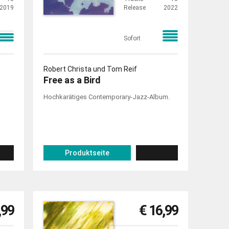
2019
Release
2022
Sofort
Robert Christa und Tom Reif
Free as a Bird
Hochkarätiges Contemporary-Jazz-Album.
Produktseite
,99
€ 16,99