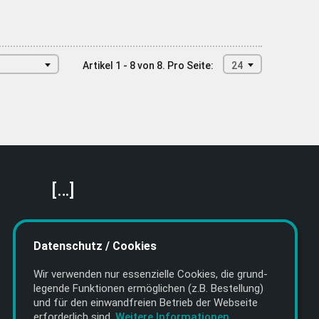
Artikel 1 - 8 von 8.
Pro Seite:
24
[…]
Featured Artists
About getyourmusic
Datenschutz / Cookies
Startseite
Wir verwenden nur essenzielle Cookies, die grund­
legende Funktionen ermöglichen (z.B. Bestellung)
und für den einwand­freien Betrieb der Webseite
erforderlich sind.
Weitere Informationen