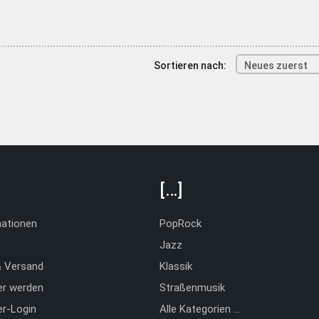
Sortieren nach:
Neues zuerst
[…]
mationen
PopRock
Jazz
& Versand
Klassik
er werden
Straßenmusik
er-Login
Alle Kategorien …