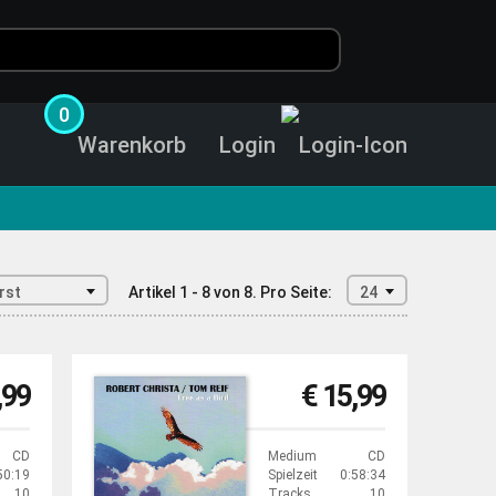
0
Warenkorb
Login
rst
Artikel 1 - 8 von 8.
Pro Seite:
24
,99
€ 15,99
CD
Medium
CD
50:19
Spielzeit
0:58:34
10
Tracks
10