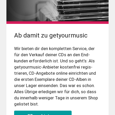
Ab damit zu getyourmusic
Wir bieten dir den kom­pletten Service, der
für den Verkauf deiner CDs an den End­
kunden er­for­der­lich ist. Und so geht’s: Als
getyourmusic-Anbieter kosten­frei regis­
trieren, CD-Angebote online ein­richten und
die ersten Exem­plare deiner CD-Alben in
unser Lager ein­senden. Das war es schon.
Alles Übrige er­ledi­gen wir für dich, so dass
du inner­halb weniger Tage in unserem Shop
ge­listet bist.