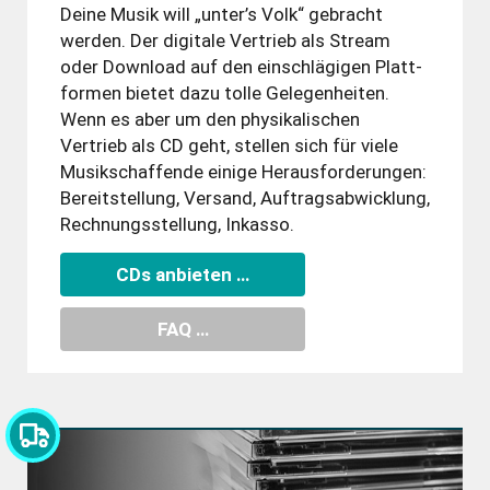
Deine Musik will „unter’s Volk“ gebracht
werden. Der digitale Vertrieb als Stream
oder Download auf den ein­schlä­gigen Platt­
formen bietet dazu tolle Gelegen­heiten.
Wenn es aber um den physi­ka­lischen
Vertrieb als CD geht, stellen sich für viele
Musik­schaffende einige Heraus­forde­run­gen:
Bereit­stellung, Versand, Auftrags­ab­wicklung,
Rechnungs­stellung, Inkasso.
CDs anbieten …
FAQ …