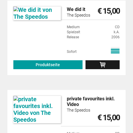
€ 15,00
We did it
The Speedos
Medium
CD
Spielzeit
k.A.
Release
2006
Sofort
Produktseite
private favourites inkl.
Video
The Speedos
€ 15,00