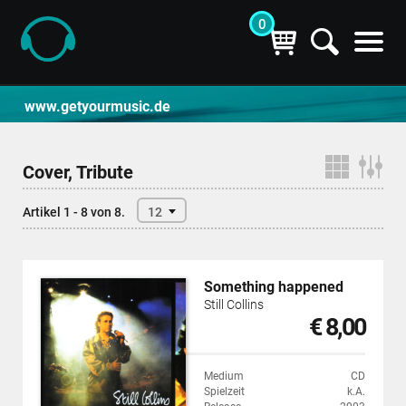
0
CD- und Produktsuche | getyourmusic
www.getyourmusic.de
Cover, Tribute
Artikel 1 - 8 von 8.
12
Something happened
Still Collins
€ 8,00
Medium
CD
Spielzeit
k.A.