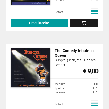
Release
2003
Sofort
Produktseite
The Comedy tribute to
Queen
Burger Queen, feat. Hennes
Bender
€ 9,00
Medium
CD
Spielzeit
k.A.
Release
k.A.
Sofort