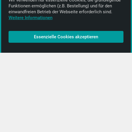
Wir verwenden nur essenzielle Cookies, die grund­legende
Alle Informationen
Funktionen ermöglichen (z.B. Bestellung) und für den
einwand­freien Betrieb der Webseite erforderlich sind.
Kontakt
Weitere Informationen
Bezahlen & Versand
CD-Anbieter werden
Essenzielle Cookies akzeptieren
CD-Anbieter-Login
[…]
PopRock
Jazz
Klassik
Straßenmusik
Alle Kategorien …
Featured Artists