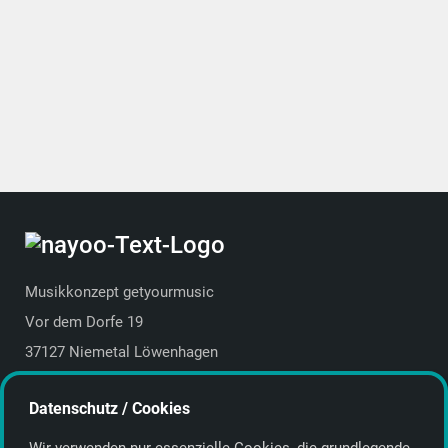
Musikkonzept getyourmusic
Vor dem Dorfe 19
37127 Niemetal Löwenhagen
Deutschland | Germany
Datenschutz / Cookies
E-Mail:
info@getyourmusic.de