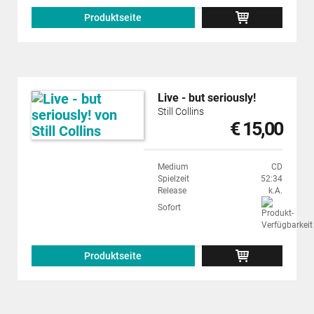
Produktseite
Live - but seriously!
Still Collins
€ 15,00
Medium
CD
Spielzeit
52:34
Release
k.A.
Sofort
Produktseite