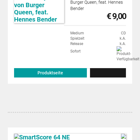
Burger Queen, feat. Hennes
Bender
€ 9,00
Medium
CD
Spielzeit
k.A.
Release
k.A.
Sofort
Produktseite