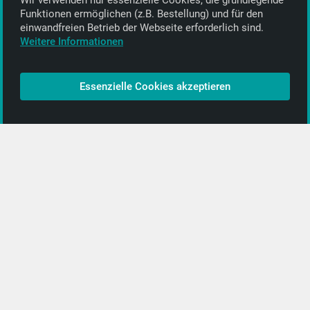
Wir verwenden nur essenzielle Cookies, die grund­legende
Alle Informationen
Funktionen ermöglichen (z.B. Bestellung) und für den
einwand­freien Betrieb der Webseite erforderlich sind.
Kontakt
Weitere Informationen
Bezahlen & Versand
CD-Anbieter werden
Essenzielle Cookies akzeptieren
CD-Anbieter-Login
[…]
PopRock
Jazz
Klassik
Straßenmusik
Alle Kategorien …
Featured Artists