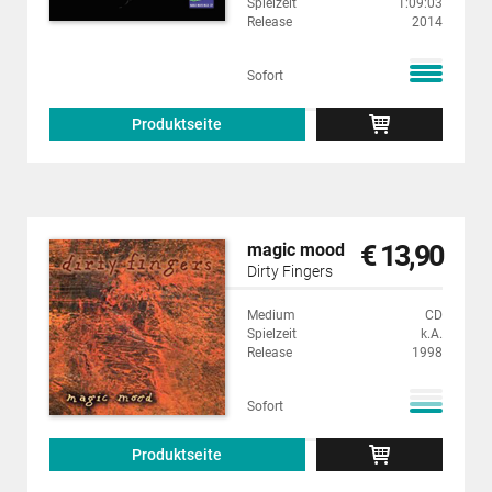
Spielzeit
1:09:03
Release
2014
Sofort
Produktseite
€ 13,90
magic mood
Dirty Fingers
Medium
CD
Spielzeit
k.A.
Release
1998
Sofort
Produktseite