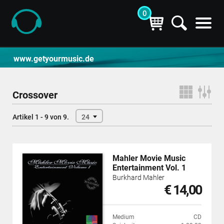
0
CD- und Produktsuche | getyourmusic
www.getyourmusic.de
Crossover
Artikel 1 - 9 von 9.
24
Mahler Movie Music
Entertainment Vol. 1
Burkhard Mahler
€ 14,00
Medium
CD