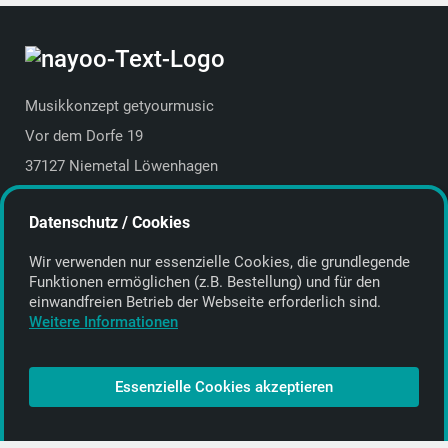
Musikkonzept getyourmusic
Vor dem Dorfe 19
37127 Niemetal Löwenhagen
Deutschland | Germany
Datenschutz / Cookies
E-Mail:
info@getyourmusic.de
Wir verwenden nur essenzielle Cookies, die grund­legende
Alle Informationen
Funktionen ermöglichen (z.B. Bestellung) und für den
einwand­freien Betrieb der Webseite erforderlich sind.
Kontakt
Weitere Informationen
Bezahlen & Versand
CD-Anbieter werden
Essenzielle Cookies akzeptieren
CD-Anbieter-Login