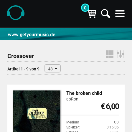
0
CD- und Produktsuche | getyourmusic
www.getyourmusic.de
Crossover
Artikel 1 - 9 von 9.
48
The broken child
apRon
€ 6,00
Medium
CD
Spielzeit
0:16:06