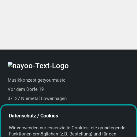
Musikkonzept getyourmusic
Vor dem Dorfe 19
37127 Niemetal Löwenhagen
Deutschland | Germany
Datenschutz / Cookies
E-Mail:
info@getyourmusic.de
Wir verwenden nur essenzielle Cookies, die grund­legende
Alle Informationen
Funktionen ermöglichen (z.B. Bestellung) und für den