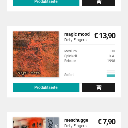
Produktseite
€ 13,90
magic mood
Dirty Fingers
Medium
CD
Spielzeit
k.A.
Release
1998
Sofort
Produktseite
€ 7,90
meschugge
Dirty Fingers