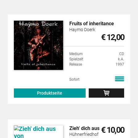
Fruits of inheritance
Haymo Doerk
€ 12,00
Medium
CD
Spielzeit
k.A.
Release
1997
Sofort
Produktseite
€ 10,00
Zieh' dich aus
Hühnerfriedhof