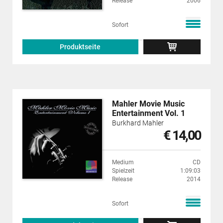
Release
2006
Sofort
Produktseite
Mahler Movie Music
Entertainment Vol. 1
Burkhard Mahler
€ 14,00
Medium
CD
Spielzeit
1:09:03
Release
2014
Sofort