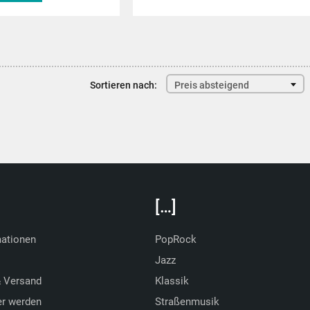
de
Sortieren nach:
Preis absteigend
[…]
mationen
PopRock
Jazz
& Versand
Klassik
er werden
Straßenmusik