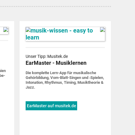
Unser Tipp: Musitek.de
EarMaster - Musiklernen
nien
Die komplette Lern-App für musi­ka­lische
be­
Gehör­bildung, Vom-Blatt-Singen und ‑Spielen,
Into­nation, Rhythmus, Timing, Musik­theorie &
Jazz.
EarMaster auf musitek.de