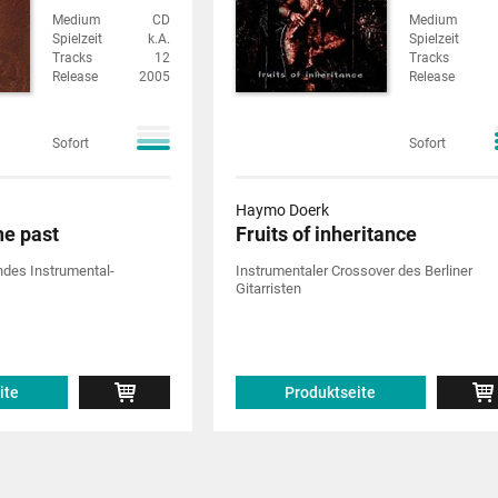
Medium
CD
Medium
Spielzeit
k.A.
Spielzeit
Tracks
12
Tracks
Release
2005
Release
Sofort
Sofort
Haymo Doerk
he past
Fruits of inheritance
des Instrumental-
Instrumentaler Crossover des Berliner
Gitarristen
ite
Produktseite