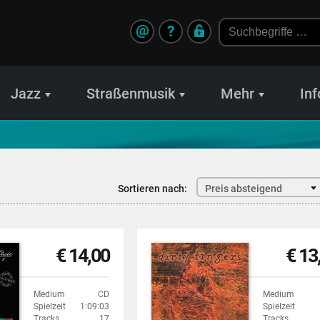
@
?
Jazz
Straßenmusik
Mehr
Inf
Sortieren nach:
Preis absteigend
€ 14,00
€ 13
Medium
CD
Medium
Spielzeit
1:09:03
Spielzeit
Tracks
17
Tracks