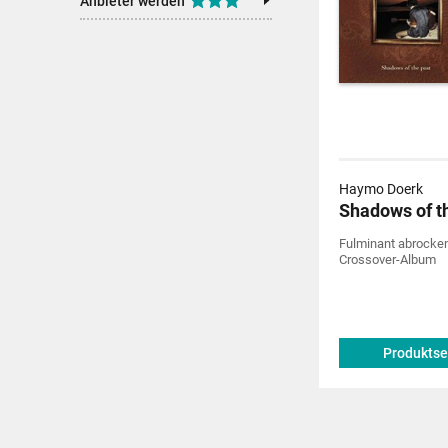
Anbieter werden
Haymo Doerk
Shadows of t
Fulminant abrocken
Crossover-Album
Produktse