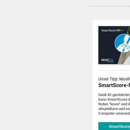
Unser Tipp: Musit
SmartScore-
Dank KI-gestützter
kann SmartScore 6
Noten "lesen" und d
abspiel­bare und ex
Computer um­wand
SmartScore