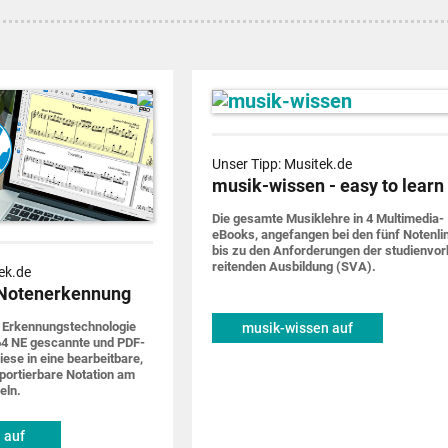
Unser Tipp: Musitek.de
musik-wissen - easy to learn
Die gesamte Musik­lehre in 4 Multimedia-
eBooks, ange­fangen bei den fünf Noten­li
bis zu den Anforde­rungen der studien­vor
rei­tenden Ausbildung (SVA).
ek.de
Notenerkennung
 Erkennungs­techno­logie
musik-wissen auf
4 NE gescannte und PDF-
musitek.de
iese in eine bearbeit­bare,
por­tier­bare Notation am
eln.
 auf