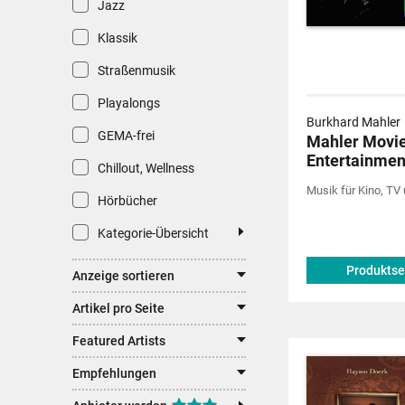
Jazz
Klassik
Straßenmusik
Playalongs
Burkhard Mahler
GEMA-frei
Mahler Movi
Entertainment
Chillout, Wellness
Musik für Kino, TV
Hörbücher
Kategorie-Übersicht
Produktse
Anzeige sortieren
Artikel pro Seite
Featured Artists
Empfehlungen