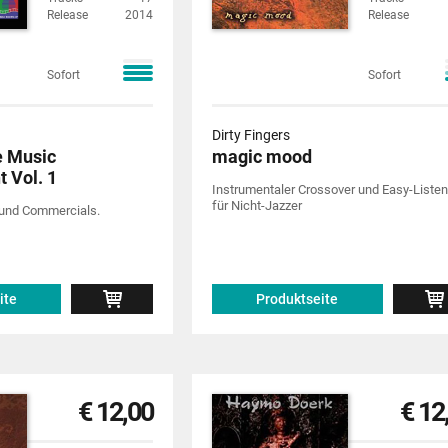
Release
2014
Release
Sofort
Sofort
Dirty Fingers
e Music
magic mood
 Vol. 1
Instrumentaler Crossover und Easy-Listen
für Nicht-Jazzer
 und Commercials.
ite
Produktseite
€ 12,00
€ 12