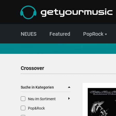
NEUES
Featured
PopRock
CD- und Produktsuche | getyourmusic
Crossover
Suche in Kategorien
Neu im Sortiment
Pop&Rock