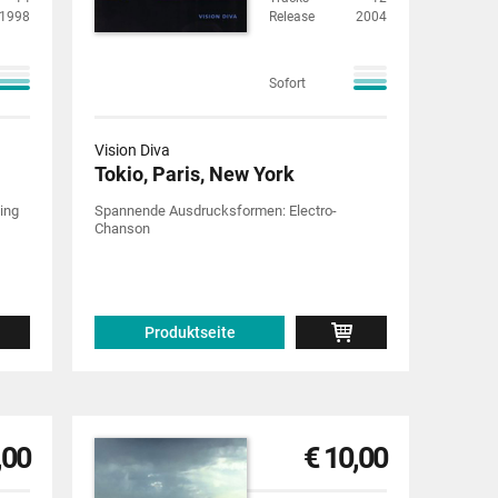
1998
Release
2004
Sofort
Vision Diva
Tokio, Paris, New York
ing
Spannende Ausdrucksformen: Electro-
Chanson
Produktseite
,00
€ 10,00