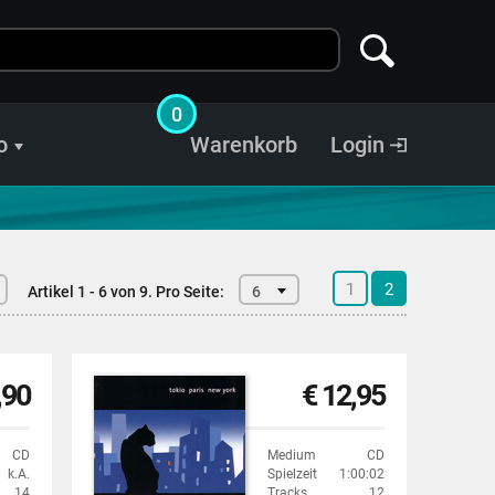
0
o
Warenkorb
Login
1
2
Artikel 1 - 6 von 9.
Pro Seite:
6
,90
€ 12,95
CD
Medium
CD
k.A.
Spielzeit
1:00:02
14
Tracks
12