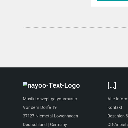
musitek.
[…]
Musikkonzept getyourmusic
Alle Infor
Vor dem Dorfe 19
Kontakt
37127 Niemetal Löwenhagen
Bezahlen 
Deutschland | Germany
CD-Anbiet