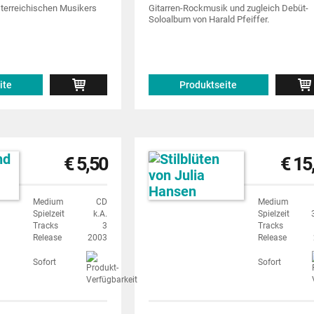
terreichischen Musikers
Gitarren-Rockmusik und zugleich Debüt-
Soloalbum von Harald Pfeiffer.
ite
Produktseite
€ 5,50
€ 15
Medium
CD
Medium
Spielzeit
k.A.
Spielzeit
Tracks
3
Tracks
Release
2003
Release
Sofort
Sofort