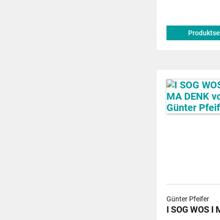
Produktse
Günter Pfeifer
I SOG WOS I