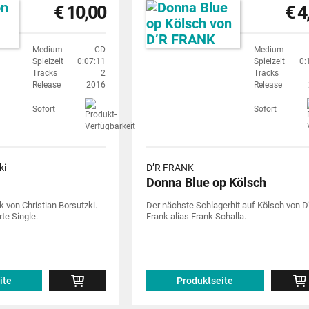
€ 10,00
€ 4
Medium
CD
Medium
Spielzeit
0:07:11
Spielzeit
0:
Tracks
2
Tracks
Release
2016
Release
Sofort
Sofort
ki
D’R FRANK
Donna Blue op Kölsch
von Christian Borsutzki.
Der nächste Schlagerhit auf Kölsch von D
te Single.
Frank alias Frank Schalla.
ite
Produktseite