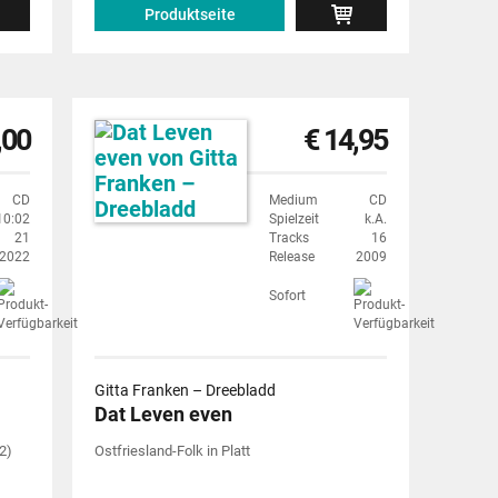
Produktseite
,00
€ 14,95
CD
Medium
CD
10:02
Spielzeit
k.A.
21
Tracks
16
2022
Release
2009
Sofort
Gitta Franken – Dreebladd
Dat Leven even
2)
Ostfriesland-Folk in Platt