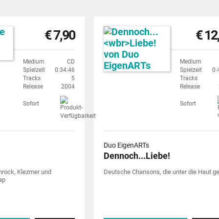
€ 7,90
€ 12
Medium
CD
Medium
Spielzeit
0:34:46
Spielzeit
0:
Tracks
5
Tracks
Release
2004
Release
Sofort
Sofort
Duo EigenARTs
Dennoch...
Liebe!
hrock, Klezmer und
Deutsche Chansons, die unter die Haut g
ap