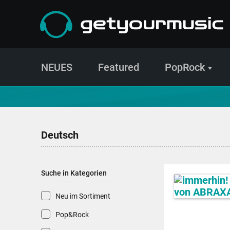
NEUES
Featured
PopRock
CD- und Produktsuche | getyourmusic
Deutsch
Suche in Kategorien
Neu im Sortiment
Pop&Rock