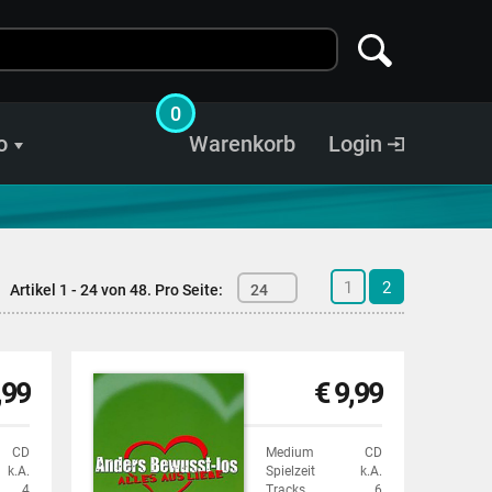
0
o
Warenkorb
Login
1
2
Artikel 1 - 24 von 48.
Pro Seite:
24
,99
€ 9,99
CD
Medium
CD
k.A.
Spielzeit
k.A.
4
Tracks
6