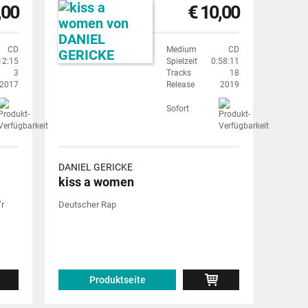
,00
€ 10,00
CD
Medium
CD
12:15
Spielzeit
0:58:11
3
Tracks
18
2017
Release
2019
Sofort
DANIEL GERICKE
kiss a women
’r
Deutscher Rap
Produktseite