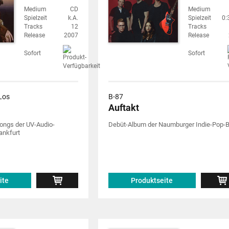
Medium
CD
Medium
Spielzeit
k.A.
Spielzeit
0:
Tracks
12
Tracks
Release
2007
Release
Sofort
Sofort
Los
B-87
Auftakt
ngs der UV-Audio-
Debüt-Album der Naumburger Indie-Pop-
ankfurt
ite
Produktseite