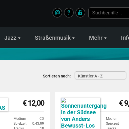
@
?
Jazz
Straßenmusik
Mehr
Inf
Sortieren nach:
Künstler A - Z
€ 12,00
€ 9
Medium
CD
Medium
Spielzeit
0:43:09
Spielzeit
Tracks
10
Tracks