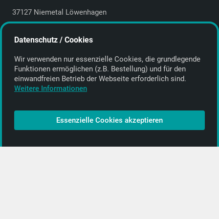
37127 Niemetal Löwenhagen
Deutschland | Germany
Datenschutz / Cookies
E-Mail:
info@getyourmusic.de
Wir verwenden nur essenzielle Cookies, die grund­legende
Alle Informationen
Funktionen ermöglichen (z.B. Bestellung) und für den
einwand­freien Betrieb der Webseite erforderlich sind.
Kontakt
Weitere Informationen
Bezahlen & Versand
CD-Anbieter werden
Essenzielle Cookies akzeptieren
CD-Anbieter-Login
[…]
PopRock
Jazz
Klassik