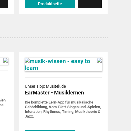
Produktseite
Unser Tipp: Musitek.de
EarMaster - Musiklernen
nien
Die komplette Lern-App für musi­ka­lische
be­
Gehör­bildung, Vom-Blatt-Singen und ‑Spielen,
Into­nation, Rhythmus, Timing, Musik­theorie &
Jazz.