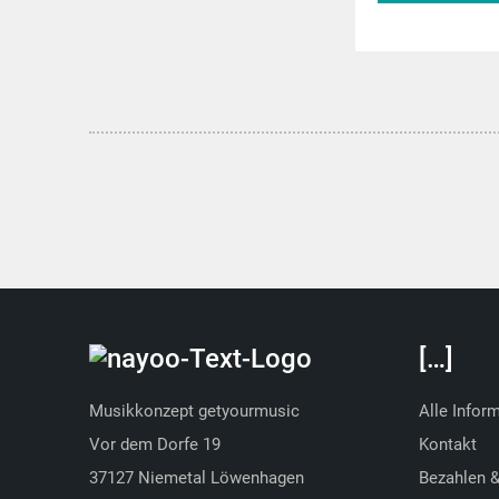
musitek.
[…]
Musikkonzept getyourmusic
Alle Infor
Vor dem Dorfe 19
Kontakt
37127 Niemetal Löwenhagen
Bezahlen 