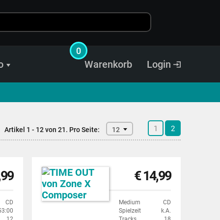
0
o
Warenkorb
Login
1
2
Artikel 1 - 12 von 21.
Pro Seite:
12
,99
€ 14,99
CD
Medium
CD
53:00
Spielzeit
k.A.
12
Tracks
18