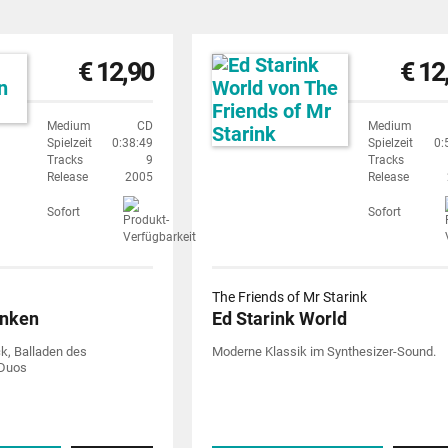
€ 12,90
€ 12
Medium
CD
Medium
Spielzeit
0:38:49
Spielzeit
0:
Tracks
9
Tracks
Release
2005
Release
Sofort
Sofort
The Friends of Mr Starink
nken
Ed Starink World
ck, Balladen des
Moderne Klassik im Synthesizer-Sound.
-Duos