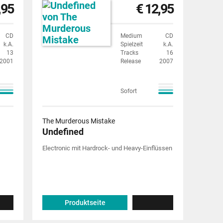
,95
€ 12,95
CD
Medium
CD
k.A.
Spielzeit
k.A.
13
Tracks
16
2001
Release
2007
Sofort
The Murderous Mistake
Undefined
Electronic mit Hardrock- und Heavy-Einflüssen
Produktseite