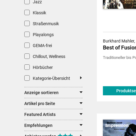
Jazz
Klassik
Straßenmusik
Playalongs
Burkhard Mahler, 
GEMA-frei
Best of Fusio
Chillout, Wellness
Traditioneller bis 
Hörbücher
Kategorie-Übersicht
Produktse
Anzeige sortieren
Artikel pro Seite
Featured Artists
Empfehlungen