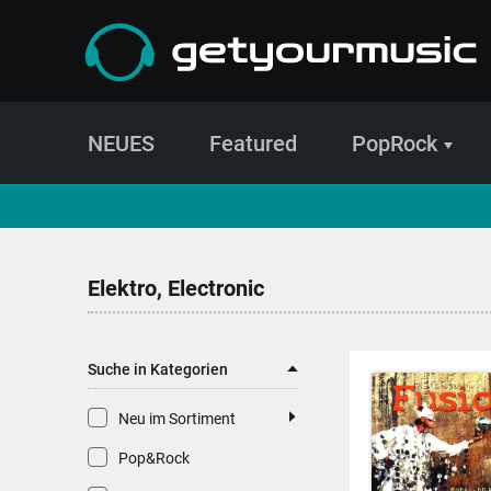
NEUES
Featured
PopRock
CD- und Produktsuche | getyourmusic
Elektro, Electronic
Suche in Kategorien
Neu im Sortiment
Pop&Rock