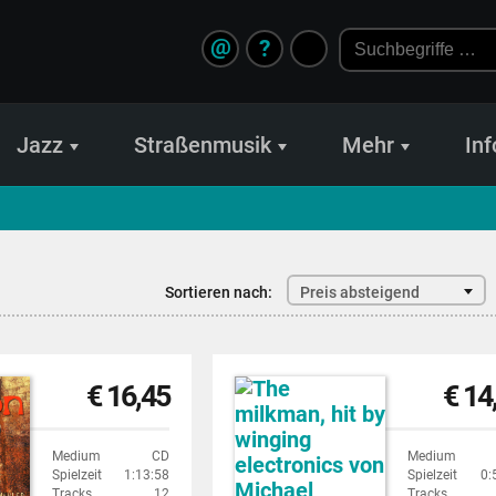
@
?
Jazz
Straßenmusik
Mehr
Inf
Sortieren nach:
Preis absteigend
€ 16,45
€ 14
Medium
CD
Medium
Spielzeit
1:13:58
Spielzeit
0:
Tracks
12
Tracks