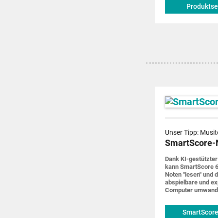
Produktse
Unser Tipp: Musit
SmartScore-
Dank KI-gestützter
kann SmartScore 6
Noten "lesen" und d
abspiel­bare und ex
Computer um­wand
SmartScore