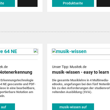
ite
Produktseite
ek.de
Unser Tipp: Musitek.de
Notenerkennung
musik-wissen - easy to learn
 Erkennungs­techno­logie
Die gesamte Musik­lehre in 4 Multimedia-
4 NE gescannte und PDF-
eBooks, ange­fangen bei den fünf Noten­li
iese in eine bearbeit­bare,
bis zu den Anforde­rungen der studien­vor
por­tier­bare Notation am
rei­tenden Ausbildung (SVA).
eln.
 auf
musik-wissen auf