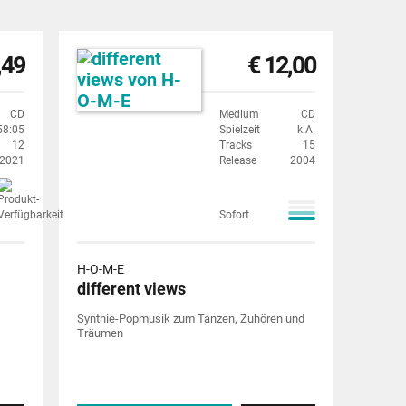
,49
€ 12,00
CD
Medium
CD
58:05
Spielzeit
k.A.
12
Tracks
15
2021
Release
2004
Sofort
H-O-M-E
different views
Synthie-Popmusik zum Tanzen, Zuhören und
Träumen