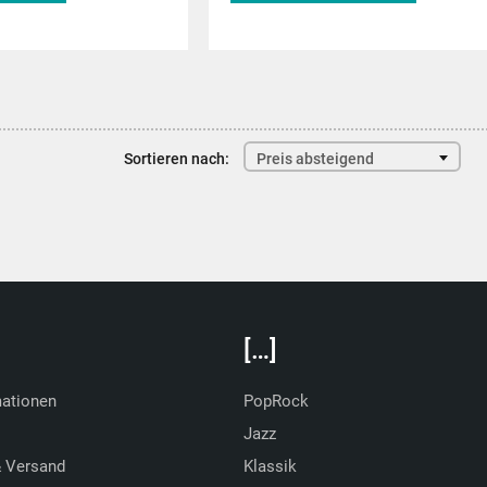
de
musitek.de
Sortieren nach:
Preis absteigend
[…]
mationen
PopRock
Jazz
& Versand
Klassik