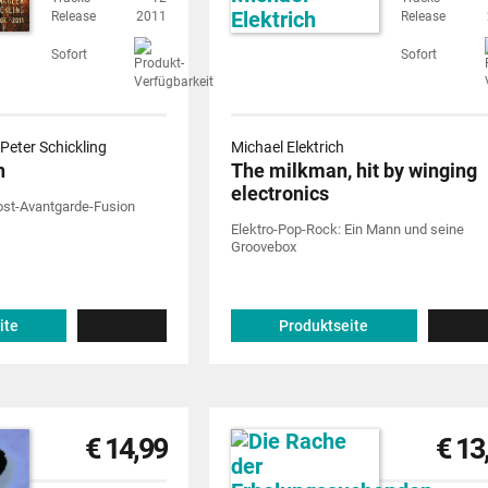
Release
2011
Release
Sofort
Sofort
Peter Schickling
Michael Elektrich
n
The milkman, hit by winging
electronics
Post-Avantgarde-Fusion
Elektro-Pop-Rock: Ein Mann und seine
Groovebox
ite
Produktseite
€ 14,99
€ 13