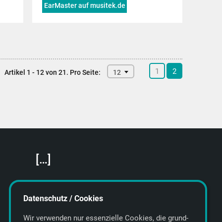
EarMaster auf musitek.de
1
2
Artikel 1 - 12 von 21.
Pro Seite:
12
[…]
Featured Artists
About getyourmusic
Datenschutz / Cookies
Startseite
Wir verwenden nur essenzielle Cookies, die grund­