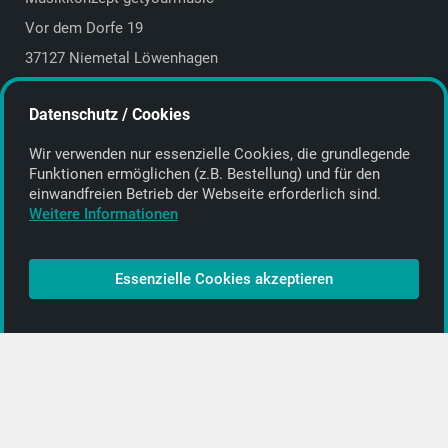
Vor dem Dorfe 19
37127 Niemetal Löwenhagen
Deutschland | Germany
Datenschutz / Cookies
E-Mail:
info@getyourmusic.de
Wir verwenden nur essenzielle Cookies, die grund­legende
Alle Informationen
Funktionen ermöglichen (z.B. Bestellung) und für den
einwand­freien Betrieb der Webseite erforderlich sind.
Kontakt
Weitere Informationen
Bezahlen & Versand
CD-Anbieter werden
Essenzielle Cookies akzeptieren
CD-Anbieter-Login
[…]
PopRock
Jazz