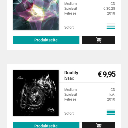
Medium
CD
Spielzeit
0:30:28
Release
2018
Sofort
Produktseite
€ 9,95
Duality
iSaac
Medium
CD
Spielzeit
k.A.
Release
2010
Sofort
Produktseite