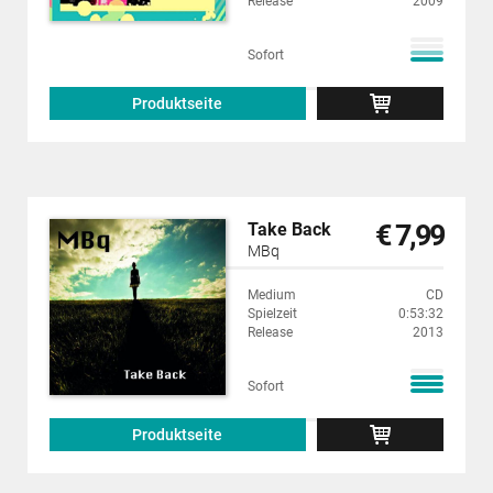
Release
2009
Sofort
Produktseite
€ 7,99
Take Back
MBq
Medium
CD
Spielzeit
0:53:32
Release
2013
Sofort
Produktseite