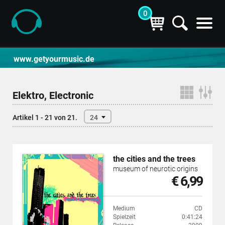
0
CD- und Produktsuche | getyourmusic
www.getyourmusic.de
Elektro, Electronic
Artikel 1 - 21 von 21.
24
the cities and the trees
museum of neurotic origins
€ 6,99
Medium
CD
Spielzeit
0:41:24