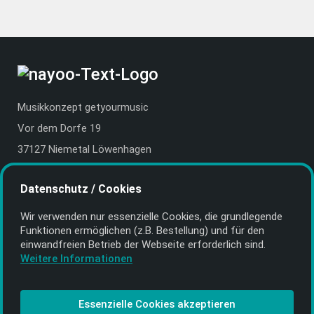
Musikkonzept getyourmusic
Vor dem Dorfe 19
37127 Niemetal Löwenhagen
Deutschland | Germany
Datenschutz / Cookies
E-Mail:
info@getyourmusic.de
Wir verwenden nur essenzielle Cookies, die grund­legende
Alle Informationen
Funktionen ermöglichen (z.B. Bestellung) und für den
einwand­freien Betrieb der Webseite erforderlich sind.
Kontakt
Weitere Informationen
Bezahlen & Versand
CD-Anbieter werden
Essenzielle Cookies akzeptieren
CD-Anbieter-Login