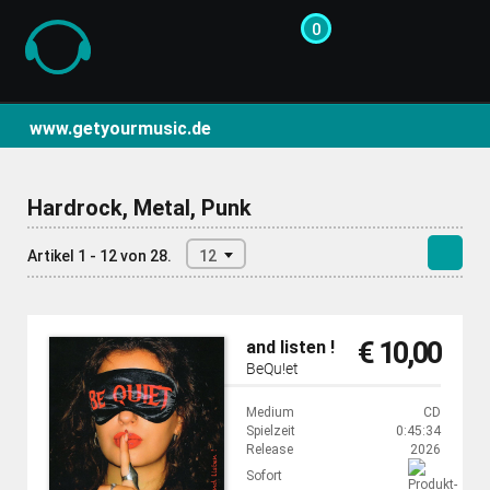
0
CD- und Produktsuche | getyourmusic
www.getyourmusic.de
Hardrock, Metal, Punk
Artikel 1 - 12 von 28.
12
€ 10,00
and listen !
BeQu!et
Medium
CD
Spielzeit
0:45:34
Release
2026
Sofort