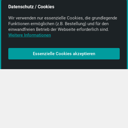
Datenschutz / Cookies
E-Mail:
info@getyourmusic.de
Wir verwenden nur essenzielle Cookies, die grund­legende
Alle Informationen
Funktionen ermöglichen (z.B. Bestellung) und für den
einwand­freien Betrieb der Webseite erforderlich sind.
Kontakt
Weitere Informationen
Bezahlen & Versand
CD-Anbieter werden
Essenzielle Cookies akzeptieren
CD-Anbieter-Login
[…]
PopRock
Jazz
Klassik
Straßenmusik
Alle Kategorien …