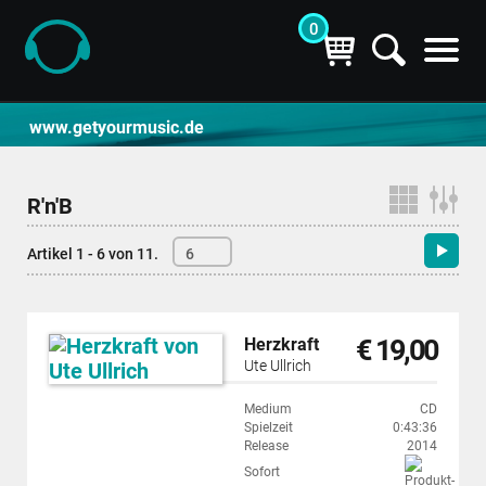
0
CD- und Produktsuche | getyourmusic
www.getyourmusic.de
R'n'B
Artikel 1 - 6 von 11.
6
€ 19,00
Herzkraft
Ute Ullrich
Medium
CD
Spielzeit
0:43:36
Release
2014
Sofort