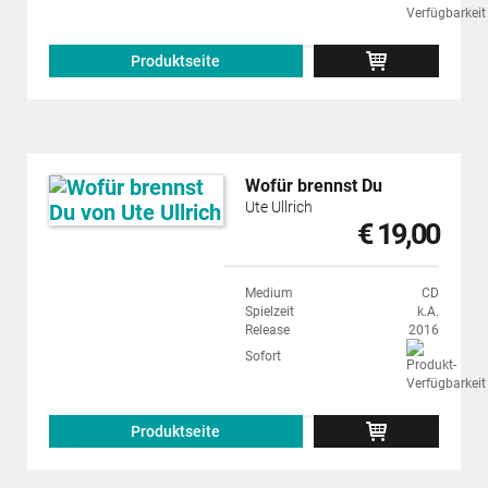
Produktseite
Wofür brennst Du
Ute Ullrich
€ 19,00
Medium
CD
Spielzeit
k.A.
Release
2016
Sofort
Produktseite