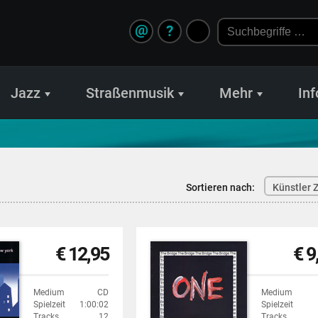
@
?
Jazz
Straßenmusik
Mehr
Inf
Sortieren nach:
Künstler Z
€ 12,95
€ 9
Medium
CD
Medium
Spielzeit
1:00:02
Spielzeit
Tracks
12
Tracks