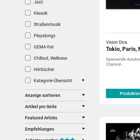
Jazz
Klassik
Straßenmusik
Playalongs
Vision Diva
GEMA-frei
Tokio, Paris,
Chillout, Wellness
Spannende Ausdruc
Chanson
Hörbücher
Kategorie-Übersicht
Produktse
Anzeige sortieren
Artikel pro Seite
Featured Artists
Empfehlungen