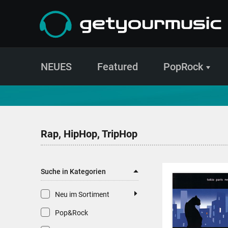
NEUES
Featured
PopRock
CD- und Produktsuche | getyourmusic
Rap, HipHop, TripHop
Suche in Kategorien
Neu im Sortiment
Pop&Rock