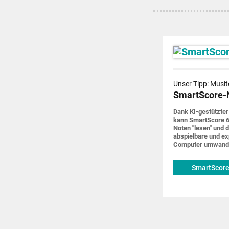
Unser Tipp: Musit
SmartScore-
Dank KI-gestützter
kann SmartScore 6
Noten "lesen" und d
abspiel­bare und ex
Computer um­wand
SmartScore
musitek.