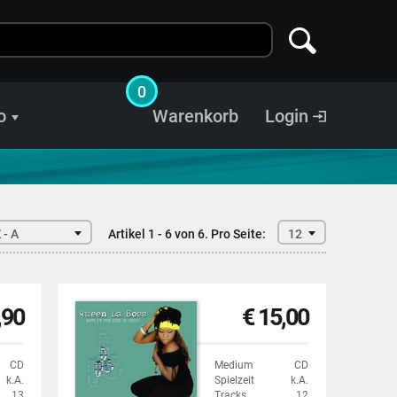
0
o
Warenkorb
Login
 - A
Artikel 1 - 6 von 6.
Pro Seite:
12
,90
€ 15,00
CD
Medium
CD
k.A.
Spielzeit
k.A.
13
Tracks
12