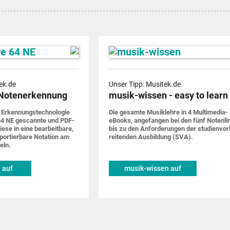
ek.de
Unser Tipp: Musitek.de
Notenerkennung
musik-wissen - easy to learn
 Erkennungs­techno­logie
Die gesamte Musik­lehre in 4 Multimedia-
4 NE gescannte und PDF-
eBooks, ange­fangen bei den fünf Noten­li
iese in eine bearbeit­bare,
bis zu den Anforde­rungen der studien­vor
por­tier­bare Notation am
rei­tenden Ausbildung (SVA).
eln.
 auf
musik-wissen auf
de
musitek.de