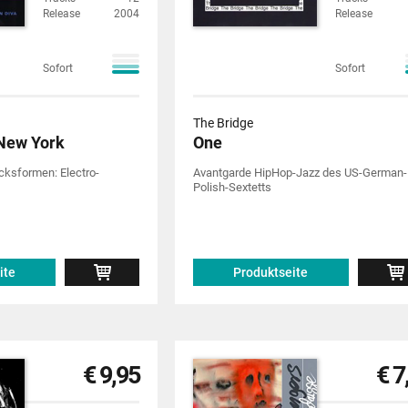
Release
2004
Release
Sofort
Sofort
The Bridge
 New York
One
ksformen: Electro-
Avantgarde HipHop-Jazz des US-German-
Polish-Sextetts
ite
Produktseite
€ 9,95
€ 7