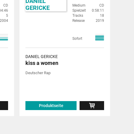
CD
Medium
CD
34:46
Spielzeit
0:58:11
5
Tracks
18
2004
Release
2019
Sofort
DANIEL GERICKE
kiss a women
Deutscher Rap
Produktseite