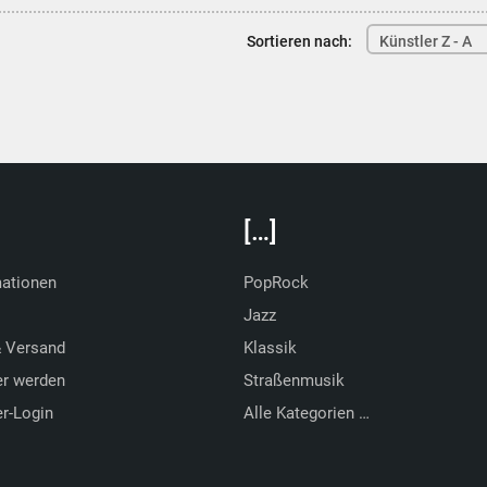
Sortieren nach:
Künstler Z - A
[…]
mationen
PopRock
Jazz
& Versand
Klassik
er werden
Straßenmusik
r-Login
Alle Kategorien …