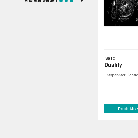
Anbieter werden
iSaac
Duality
Entspannter Electro
Produktse