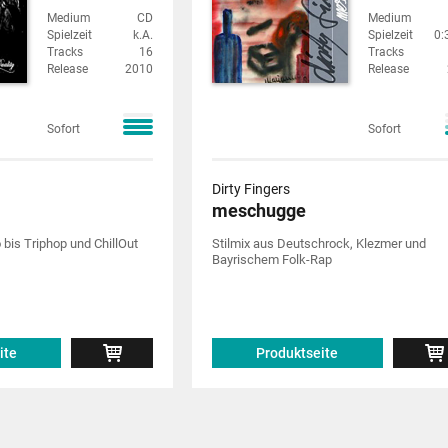
Medium
CD
Medium
Spielzeit
k.A.
Spielzeit
0:
Tracks
16
Tracks
Release
2010
Release
Sofort
Sofort
Dirty Fingers
meschugge
 bis Triphop und ChillOut
Stilmix aus Deutschrock, Klezmer und
Bayrischem Folk-Rap
ite
Produktseite