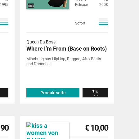
1995
Release
2008
Sofort
Queen Da Boss
Where I’m From (Base on Roots)
Mischung aus HipHop, Reggae, Afro-Beats
und Dancehall
Produktseite
,90
€ 10,00