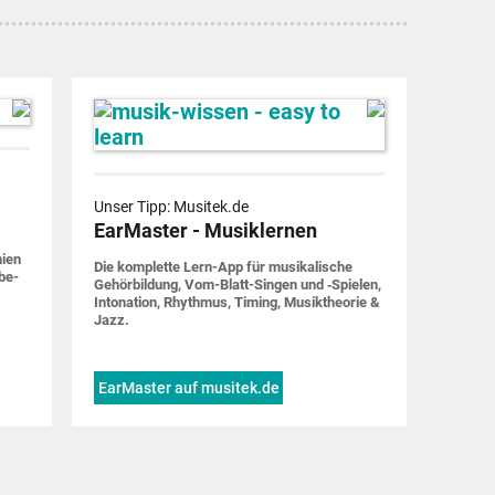
Unser Tipp: Musitek.de
EarMaster - Musiklernen
nien
Die komplette Lern-App für musi­ka­lische
be­
Gehör­bildung, Vom-Blatt-Singen und ‑Spielen,
Into­nation, Rhythmus, Timing, Musik­theorie &
Jazz.
EarMaster auf musitek.de