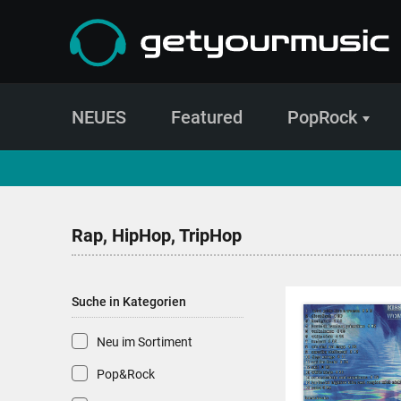
NEUES
Featured
PopRock
CD- und Produktsuche | getyourmusic
Rap, HipHop, TripHop
Suche in Kategorien
Neu im Sortiment
Pop&Rock