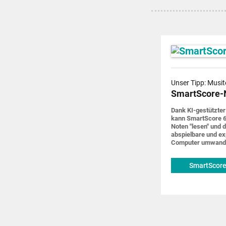
Unser Tipp: Musit
SmartScore-
Dank KI-gestützter
kann SmartScore 6
Noten "lesen" und d
abspiel­bare und ex
Computer um­wand
SmartScore
musitek.