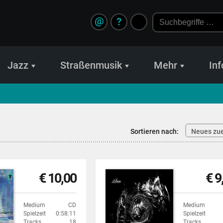
@
?
Jazz
Straßenmusik
Mehr
Inf
Sortieren nach:
Neues zue
€ 10,00
€ 9
Medium
CD
Medium
Spielzeit
0:58:11
Spielzeit
Tracks
18
Tracks