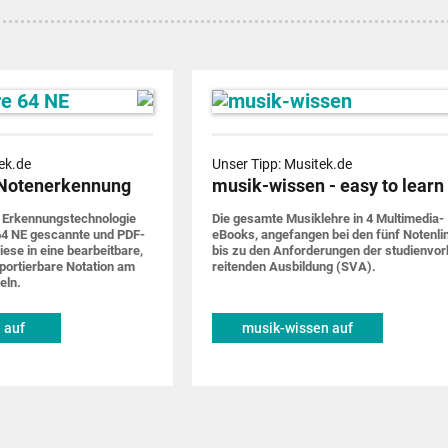
ek.de
Unser Tipp: Musitek.de
Notenerkennung
musik-wissen - easy to learn
 Erkennungs­techno­logie
Die gesamte Musik­lehre in 4 Multimedia-
4 NE gescannte und PDF-
eBooks, ange­fangen bei den fünf Noten­li
iese in eine bearbeit­bare,
bis zu den Anforde­rungen der studien­vor
por­tier­bare Notation am
rei­tenden Ausbildung (SVA).
eln.
 auf
musik-wissen auf
de
musitek.de