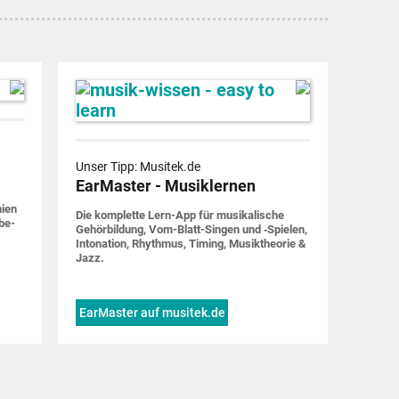
Unser Tipp: Musitek.de
EarMaster - Musiklernen
nien
Die komplette Lern-App für musi­ka­lische
be­
Gehör­bildung, Vom-Blatt-Singen und ‑Spielen,
Into­nation, Rhythmus, Timing, Musik­theorie &
Jazz.
EarMaster auf musitek.de