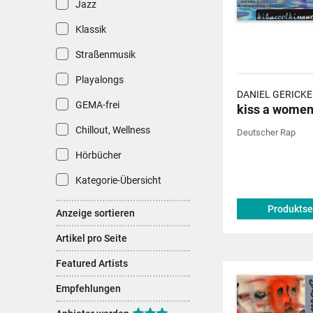
Jazz
Klassik
Straßenmusik
Playalongs
DANIEL GERICKE
GEMA-frei
kiss a wome
Chillout, Wellness
Deutscher Rap
Hörbücher
Kategorie-Übersicht
Produktse
Anzeige sortieren
Artikel pro Seite
Featured Artists
Empfehlungen