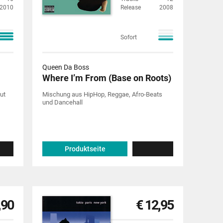
2010
Release
2008
Sofort
Queen Da Boss
Where I’m From (Base on Roots)
ut
Mischung aus HipHop, Reggae, Afro-Beats
und Dancehall
Produktseite
,90
€ 12,95