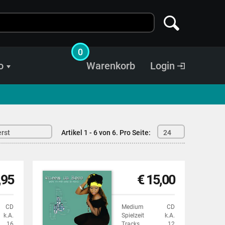
0
o
Warenkorb
Login
rst
Artikel 1 - 6 von 6.
Pro Seite:
24
,95
€ 15,00
CD
Medium
CD
k.A.
Spielzeit
k.A.
16
Tracks
12