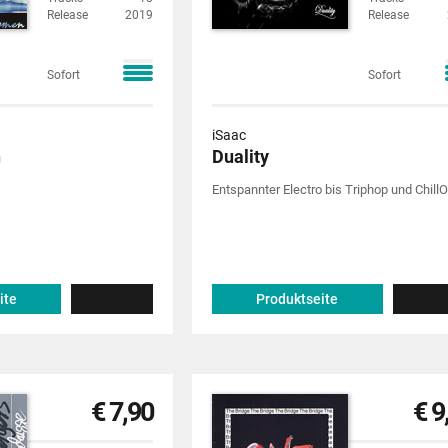
Release
2019
Release
Sofort
Sofort
iSaac
n
Duality
Entspannter Electro bis Triphop und ChillO
ite
Produktseite
€ 7,90
€ 9