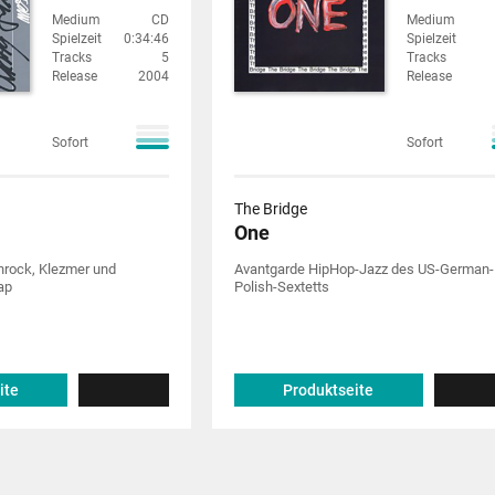
Medium
CD
Medium
Spielzeit
0:34:46
Spielzeit
Tracks
5
Tracks
Release
2004
Release
Sofort
Sofort
The Bridge
One
hrock, Klezmer und
Avantgarde HipHop-Jazz des US-German-
ap
Polish-Sextetts
ite
Produktseite