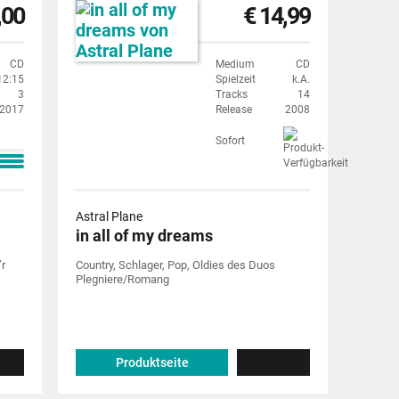
,00
€ 14,99
CD
Medium
CD
12:15
Spielzeit
k.A.
3
Tracks
14
2017
Release
2008
Sofort
Astral Plane
in all of my dreams
’r
Country, Schlager, Pop, Oldies des Duos
Plegniere/Romang
Produktseite