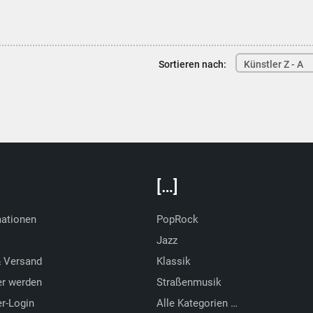
Sortieren nach:
Künstler Z - A
[…]
mationen
PopRock
Jazz
& Versand
Klassik
er werden
Straßenmusik
r-Login
Alle Kategorien …