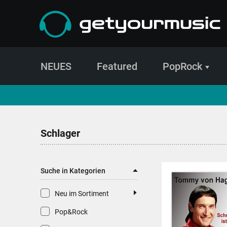
NEUES
Featured
PopRock
CD- und Produktsuche | getyourmusic
Schlager
Suche in Kategorien
Neu im Sortiment
Pop&Rock