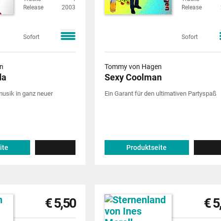
Release
2003
Release
Sofort
Sofort
n
Tommy von Hagen
da
Sexy Coolman
usik in ganz neuer
Ein Garant für den ultimativen Partyspaß
ite
Produktseite
€ 5,50
€ 5