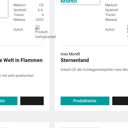
Medium
CD
Medium
Spielzeit
k.A.
Spielzeit
Tracks
4
Tracks
Release
2003
Release
Sofort
Sofort
Ines Morell
e Welt in Flammen
Sternenland
Debüt-CD der Schlagerinterpretin Ines Mor
 mit sehr poetischen
ite
Produktseite