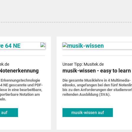
ek.de
Unser Tipp: Musitek.de
Notenerkennung
musik-wissen - easy to learn
 Erkennungs­techno­logie
Die gesamte Musik­lehre in 4 Multimedia-
4 NE gescannte und PDF-
eBooks, ange­fangen bei den fünf Noten­li
iese in eine bearbeit­bare,
bis zu den Anforde­rungen der studien­vor
por­tier­bare Notation am
rei­tenden Ausbildung (SVA).
eln.
 auf
musik-wissen auf
de
musitek.de