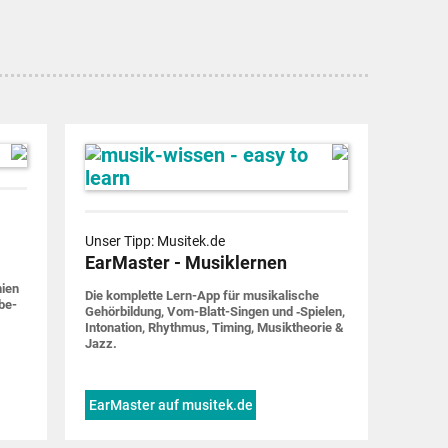
Unser Tipp: Musitek.de
EarMaster - Musiklernen
nien
Die komplette Lern-App für musi­ka­lische
be­
Gehör­bildung, Vom-Blatt-Singen und ‑Spielen,
Into­nation, Rhythmus, Timing, Musik­theorie &
Jazz.
EarMaster auf musitek.de