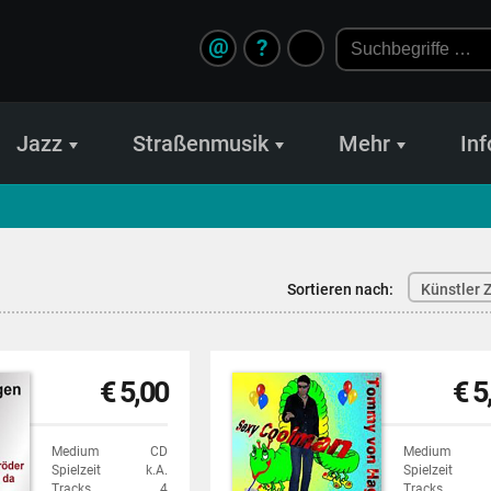
@
?
Jazz
Straßenmusik
Mehr
Inf
Sortieren nach:
Künstler Z
€ 5,00
€ 5
Medium
CD
Medium
Spielzeit
k.A.
Spielzeit
Tracks
4
Tracks