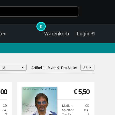
0
o
Warenkorb
Login
 - A
Artikel 1 - 9 von 9.
Pro Seite:
36
,00
€ 5,50
CD
Medium
CD
k.A.
Spielzeit
k.A.
3
Tracks
3