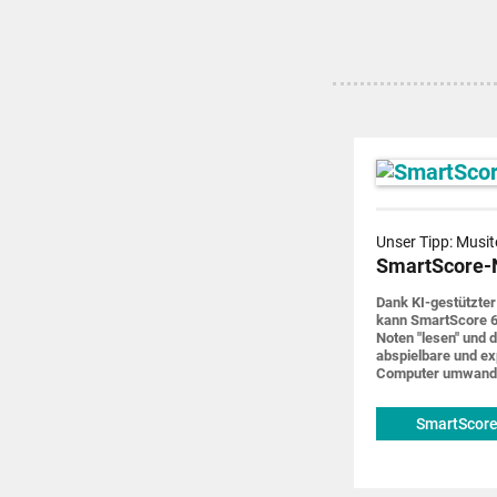
Unser Tipp: Musit
SmartScore-
Dank KI-gestützter
kann SmartScore 6
Noten "lesen" und d
abspiel­bare und ex
Computer um­wand
SmartScore
musitek.