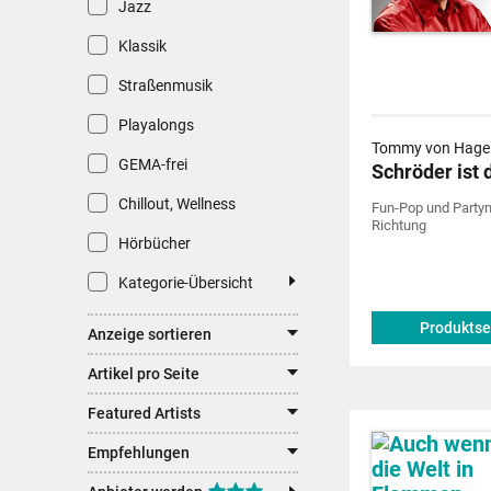
Jazz
Klassik
Straßenmusik
Playalongs
Tommy von Hage
GEMA-frei
Schröder ist 
Chillout, Wellness
Fun-Pop und Partym
Richtung
Hörbücher
Kategorie-Übersicht
Produktse
Anzeige sortieren
Artikel pro Seite
Featured Artists
Empfehlungen