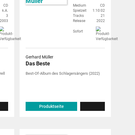
CD
Medium
CD
k.A.
Spielzeit
1:10:02
3
Tracks
21
2003
Release
2022
Sofort
Gerhard Müller
Das Beste
ell
Best-Of-Album des Schlagersängers (2022)
Produktseite