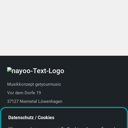
Musikkonzept getyourmusic
Vor dem Dorfe 19
37127 Niemetal Löwenhagen
Deutschland | Germany
Datenschutz / Cookies
E-Mail:
info@getyourmusic.de