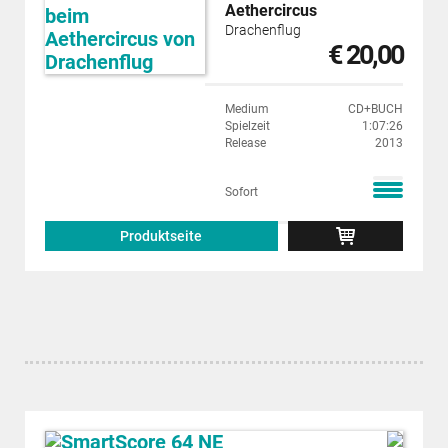
Aethercircus
Drachenflug
€ 20,00
Medium
CD+BUCH
Spielzeit
1:07:26
Release
2013
Sofort
Produktseite