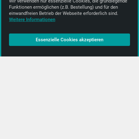
Wir verwenden nur essenzielle Cookies, die grund­legende
Alle Informationen
Funktionen ermöglichen (z.B. Bestellung) und für den
einwand­freien Betrieb der Webseite erforderlich sind.
Kontakt
Weitere Informationen
Bezahlen & Versand
CD-Anbieter werden
Essenzielle Cookies akzeptieren
CD-Anbieter-Login
[…]
PopRock
Jazz
Klassik
Straßenmusik
Alle Kategorien …
Featured Artists