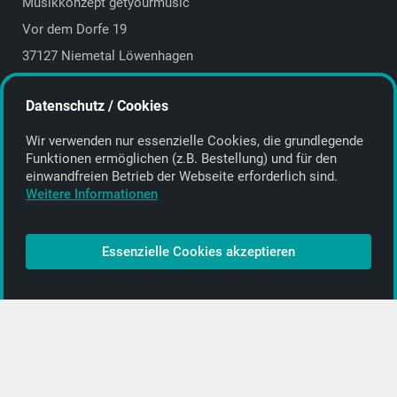
Musikkonzept getyourmusic
Vor dem Dorfe 19
37127 Niemetal Löwenhagen
Deutschland | Germany
Datenschutz / Cookies
E-Mail:
info@getyourmusic.de
Wir verwenden nur essenzielle Cookies, die grund­legende
Alle Informationen
Funktionen ermöglichen (z.B. Bestellung) und für den
einwand­freien Betrieb der Webseite erforderlich sind.
Kontakt
Weitere Informationen
Bezahlen & Versand
CD-Anbieter werden
Essenzielle Cookies akzeptieren
CD-Anbieter-Login
[…]
PopRock
Jazz