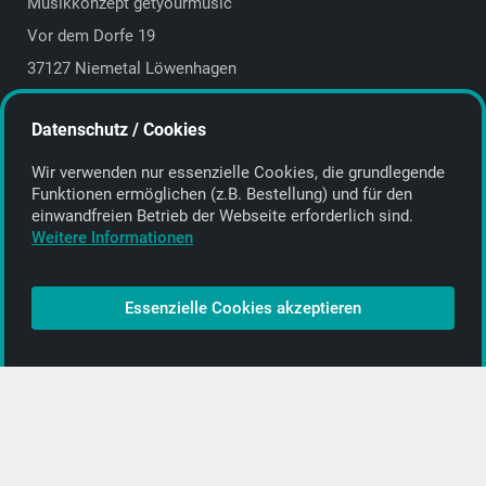
Musikkonzept getyourmusic
Vor dem Dorfe 19
37127 Niemetal Löwenhagen
Deutschland | Germany
Datenschutz / Cookies
E-Mail:
info@getyourmusic.de
Wir verwenden nur essenzielle Cookies, die grund­legende
Alle Informationen
Funktionen ermöglichen (z.B. Bestellung) und für den
einwand­freien Betrieb der Webseite erforderlich sind.
Kontakt
Weitere Informationen
Bezahlen & Versand
CD-Anbieter werden
Essenzielle Cookies akzeptieren
CD-Anbieter-Login
[…]
PopRock
Jazz