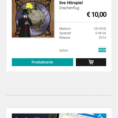
live Hörspiel
Drachenflug
€ 10,00
Medium
CD+DVD
Spielzeit
0:48:26
Release
2014
Sofort
Produktseite