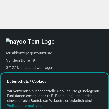
Musikkonzept getyourmusic
Vor dem Dorfe 19
37127 Niemetal Löwenhagen
Deutschland | Germany
Datenschutz / Cookies
E-Mail:
info@getyourmusic.de
Wir verwenden nur essenzielle Cookies, die grund­legende
Alle Informationen
Funktionen ermöglichen (z.B. Bestellung) und für den
einwand­freien Betrieb der Webseite erforderlich sind.
Kontakt
Weitere Informationen