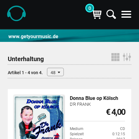
0
CD- und Produktsuche | getyourmusic
www.getyourmusic.de
Unterhaltung
Artikel 1 - 4 von 4.
48
Donna Blue op Kölsch
D’R FRANK
€ 4,00
Medium
CD
Spielzeit
0:12:15