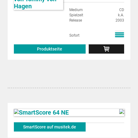
Medium
CD
Spielzeit
k.A.
Release
2003
Sofort
Produktseite
SmartScore auf musitek.de