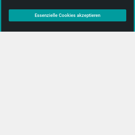
Bezahlen & Versand
CD-Anbieter werden
Essenzielle Cookies akzeptieren
CD-Anbieter-Login
[…]
PopRock
Jazz
Klassik
Straßenmusik
Alle Kategorien …
Featured Artists
About getyourmusic
Startseite