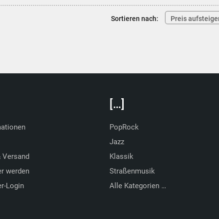
Sortieren nach:
Preis aufsteig
[…]
mationen
PopRock
Jazz
& Versand
Klassik
er werden
Straßenmusik
r-Login
Alle Kategorien …