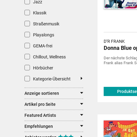
Jazz
Klassik
Straßenmusik
Playalongs
D’R FRANK
GEMA-frei
Donna Blue o
Chillout, Wellness
Der nächste Schlag
Frank alias Frank S
Hörbücher
Kategorie-Übersicht
Produktse
Anzeige sortieren
Artikel pro Seite
Featured Artists
Empfehlungen