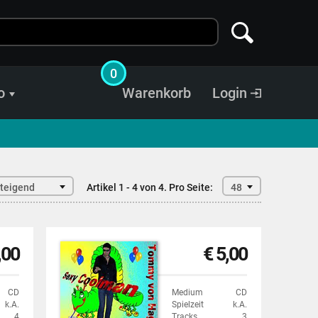
0
o
Warenkorb
Login
steigend
Artikel 1 - 4 von 4.
Pro Seite:
48
,00
€ 5,00
CD
Medium
CD
k.A.
Spielzeit
k.A.
4
Tracks
3