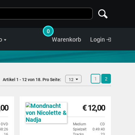
0
o
Warenkorb
Login
1
2
Artikel 1 - 12 von 18.
Pro Seite:
12
,00
€ 12,00
+DVD
Medium
CD
48:26
Spielzeit
0:49:40
16
Tracks
23