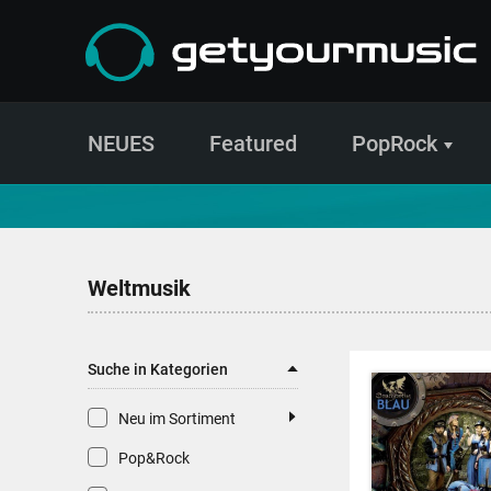
NEUES
Featured
PopRock
CD- und Produktsuche | getyourmusic
Weltmusik
Suche in Kategorien
Neu im Sortiment
Pop&Rock