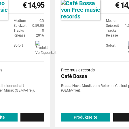
€ 14,95
€ 14
Medium
CD
Medium
Spielzeit
0:59:05
Spielzeit
1:
Tracks
8
Tracks
Release
2016
Release
Sofort
Sofort
ds
Free music records
Café Bossa
d Leidenschaft
Bossa Nova-Musik zum Relaxen. Chillout 
er Musik (GEMA-frei).
(GEMA-frei).
ite
Produktseite