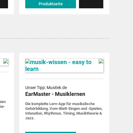
Produktseite
Unser Tipp: Musitek.de
EarMaster - Musiklernen
nien
Die komplette Lern-App für musi­ka­lische
be­
Gehör­bildung, Vom-Blatt-Singen und ‑Spielen,
Into­nation, Rhythmus, Timing, Musik­theorie &
Jazz.