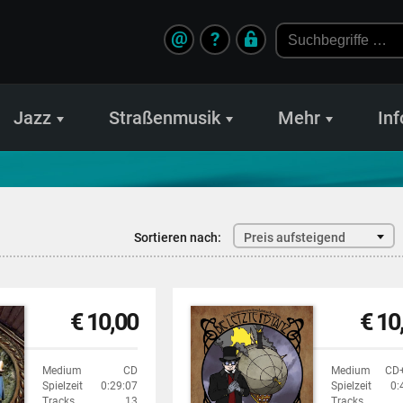
@
?
Jazz
Straßenmusik
Mehr
Inf
Sortieren nach:
Preis aufsteigend
€ 10,00
€ 10
Medium
CD
Medium
CD
Spielzeit
0:29:07
Spielzeit
0:
Tracks
13
Tracks