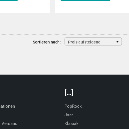
de
musitek.de
Sortieren nach:
Preis aufsteigend
[…]
mationen
PopRock
Jazz
& Versand
Klassik