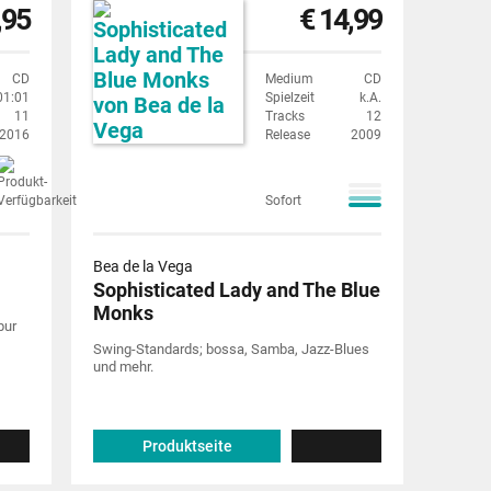
,95
€ 14,99
CD
Medium
CD
01:01
Spielzeit
k.A.
11
Tracks
12
2016
Release
2009
Sofort
Bea de la Vega
Sophisticated Lady and The Blue
Monks
pur
Swing-Standards; bossa, Samba, Jazz-Blues
und mehr.
Produktseite