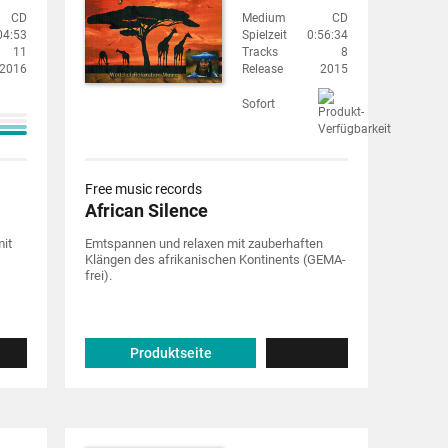
CD
Medium
CD
04:53
Spielzeit
0:56:34
11
Tracks
8
2016
Release
2015
Sofort
Free music records
African Silence
mit
Emtspannen und relaxen mit zauberhaften
Klängen des afrikanischen Kontinents (GEMA-
frei).
Produktseite