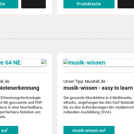
ite
Produktseite
ek.de
Unser Tipp: Musitek.de
Notenerkennung
musik-wissen - easy to learn
 Erkennungs­techno­logie
Die gesamte Musik­lehre in 4 Multimedia-
4 NE gescannte und PDF-
eBooks, ange­fangen bei den fünf Noten­li
iese in eine bearbeit­bare,
bis zu den Anforde­rungen der studien­vor
por­tier­bare Notation am
rei­tenden Ausbildung (SVA).
eln.
 auf
musik-wissen auf