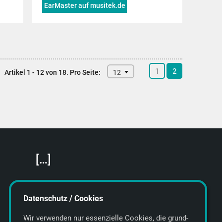
EarMaster auf musitek.de
1
2
Artikel 1 - 12 von 18.
Pro Seite:
12
[…]
Featured Artists
About getyourmusic
Datenschutz / Cookies
Startseite
Wir verwenden nur essenzielle Cookies, die grund­