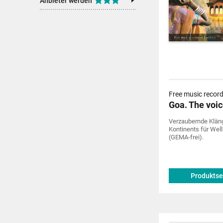
Anbieter werden
Free music recor
Goa. The voic
Verzaubernde Klän
Kontinents für Wel
(GEMA-frei).
Produktse