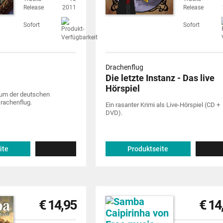
Release
2011
Release
Sofort
Sofort
Drachenflug
Die letzte Instanz - Das live
Hörspiel
lbum der deutschen
achenflug.
Ein rasanter Krimi als Live-Hörspiel (CD +
DVD).
ite
Produktseite
€ 14,95
€ 14