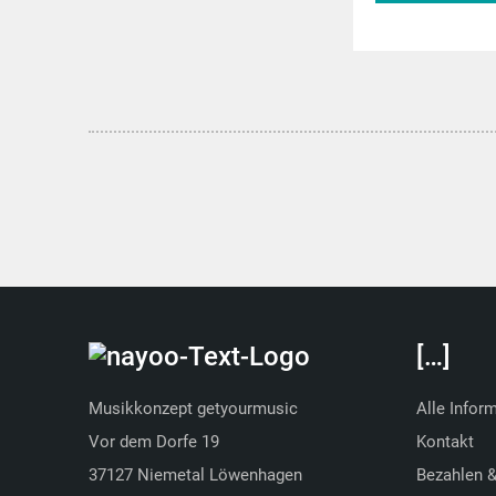
musitek.
[…]
Musikkonzept getyourmusic
Alle Infor
Vor dem Dorfe 19
Kontakt
37127 Niemetal Löwenhagen
Bezahlen 