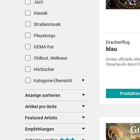
Jazz
Klassik
Straßenmusik
Playalongs
Drachenflug
GEMA-frei
blau
Chillout, Wellness
Erstes offizielle A
Steampunk-Band Dr
Hörbücher
Kategorie-Übersicht
Produktse
Anzeige sortieren
Artikel pro Seite
Featured Artists
Empfehlungen