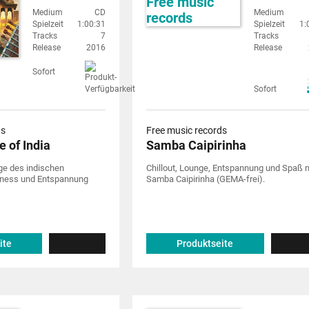
Medium
CD
Medium
Spielzeit
1:00:31
Spielzeit
1:
Tracks
7
Tracks
Release
2016
Release
Sofort
Sofort
ds
Free music records
e of India
Samba Caipirinha
ge des indischen
Chillout, Lounge, Entspannung und Spaß 
lness und Entspannung
Samba Caipirinha (GEMA-frei).
ite
Produktseite