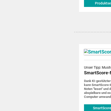
Produktse
Unser Tipp: Musit
SmartScore-
Dank KI-gestützter
kann SmartScore 6
Noten "lesen" und d
abspiel­bare und ex
Computer um­wand
SmartScore