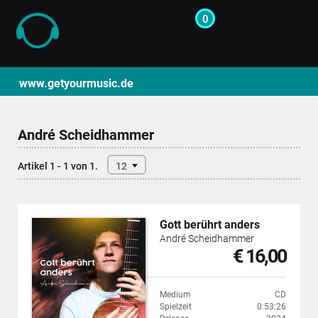
0
CD- und Produktsuche | getyourmusic
www.getyourmusic.de
André Scheidhammer
Artikel 1 - 1 von 1.
12
Gott berührt anders
André Scheidhammer
€ 16,00
Medium
CD
Spielzeit
0:53:26