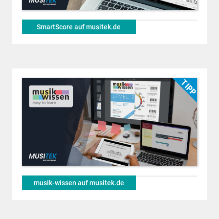
SmartScore auf musitek.de
musik-wissen auf musitek.de