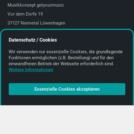
Musikkonzept getyourmusic
Vor dem Dorfe 19
37127 Niemetal Löwenhagen
Deutschland | Germany
Datenschutz / Cookies
E-Mail:
info@getyourmusic.de
Wir verwenden nur essenzielle Cookies, die grund­legende
Alle Informationen
Funktionen ermöglichen (z.B. Bestellung) und für den
einwand­freien Betrieb der Webseite erforderlich sind.
Kontakt
Weitere Informationen
Bezahlen & Versand
CD-Anbieter werden
Essenzielle Cookies akzeptieren
CD-Anbieter-Login
[…]
PopRock