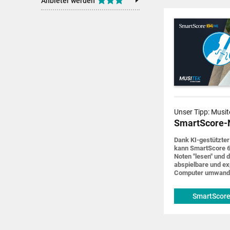
Anbieter werden
Unser Tipp: Musit
SmartScore-
Dank KI-gestützter
kann SmartScore 6
Noten "lesen" und d
abspiel­bare und ex
Computer um­wand
SmartScore
musitek.