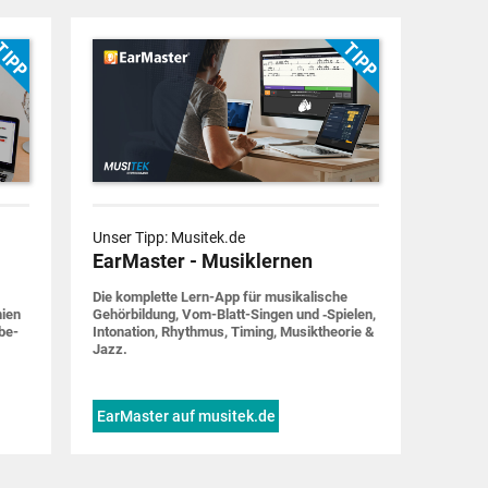
Unser Tipp: Musitek.de
EarMaster - Musiklernen
Die komplette Lern-App für musi­ka­lische
nien
Gehör­bildung, Vom-Blatt-Singen und ‑Spielen,
be­
Into­nation, Rhythmus, Timing, Musik­theorie &
Jazz.
EarMaster auf musitek.de