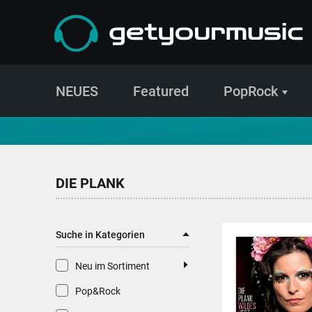
NEUES
Featured
PopRock
CD- und Produktsuche | getyourmusic
DIE PLANK
Suche in Kategorien
Neu im Sortiment
Pop&Rock