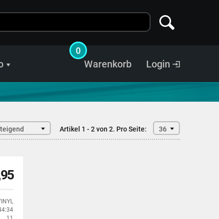
0
o
Warenkorb
Login
steigend
Artikel 1 - 2 von 2.
Pro Seite:
36
,95
VINYL
44:34
11