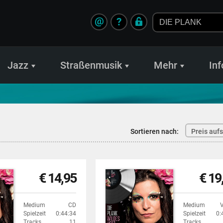
@
?
Jazz
Straßenmusik
Mehr
Inf
Sortieren nach:
Preis auf
€ 14,95
€ 19
Medium
CD
Medium
Spielzeit
0:44:34
Spielzeit
0:
Tracks
11
Tracks