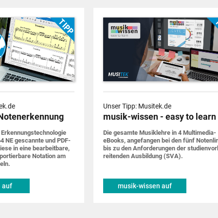
ek.de
Unser Tipp: Musitek.de
Notenerkennung
musik-wissen - easy to learn
 Erkennungs­techno­logie
Die gesamte Musik­lehre in 4 Multimedia-
4 NE gescannte und PDF-
eBooks, ange­fangen bei den fünf Noten­li
iese in eine bearbeit­bare,
bis zu den Anforde­rungen der studien­vor
por­tier­bare Notation am
rei­tenden Ausbildung (SVA).
eln.
 auf
musik-wissen auf
de
musitek.de