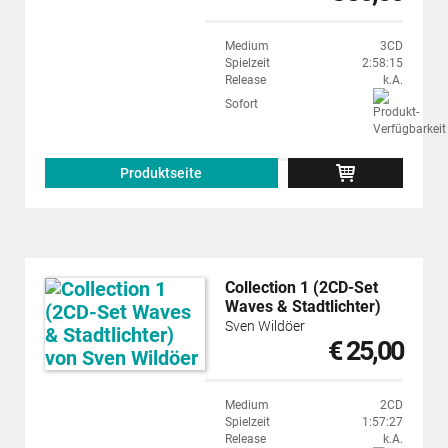
Medium
3CD
Spielzeit
2:58:15
Release
k.A.
Sofort
Produktseite
Collection 1 (2CD-Set
Waves & Stadtlichter)
Sven Wildöer
€ 25,00
Medium
2CD
Spielzeit
1:57:27
Release
k.A.