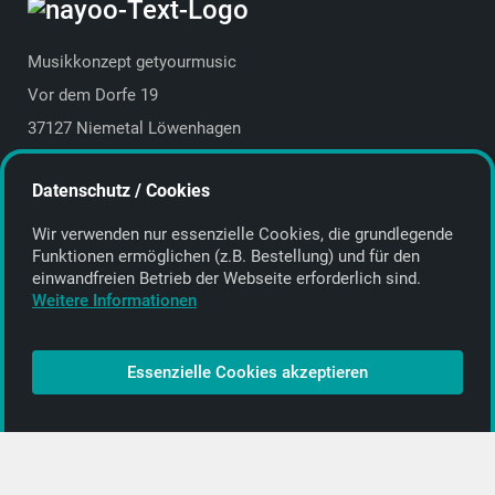
Musikkonzept getyourmusic
Vor dem Dorfe 19
37127 Niemetal Löwenhagen
Deutschland | Germany
Datenschutz / Cookies
E-Mail:
info@getyourmusic.de
Wir verwenden nur essenzielle Cookies, die grund­legende
Alle Informationen
Funktionen ermöglichen (z.B. Bestellung) und für den
einwand­freien Betrieb der Webseite erforderlich sind.
Kontakt
Weitere Informationen
Bezahlen & Versand
CD-Anbieter werden
Essenzielle Cookies akzeptieren
CD-Anbieter-Login
[…]