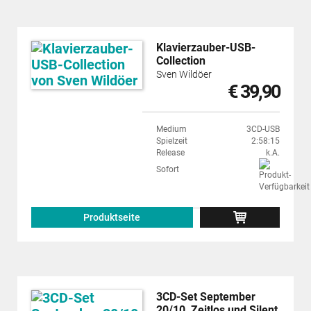
Klavierzauber-USB-
Collection
Sven Wildöer
€ 39,90
Medium
3CD-USB
Spielzeit
2:58:15
Release
k.A.
Sofort
Produktseite
3CD-Set September
20/10, Zeitlos und Silent