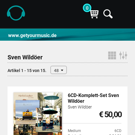
0
CD- und Produktsuche | getyourmusic
www.getyourmusic.de
Sven Wildöer
Artikel 1 - 15 von 15.
48
6CD-Komplett-Set Sven
Wildöer
Sven Wildöer
€ 50,00
Medium
6CD