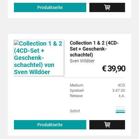
Produktseite
Collection 1 & 2 (4CD-
Set + Geschenk­
schachtel)
Sven Wildöer
€ 39,90
Medium
4CD
Spielzeit
3:47:30
Release
k.A.
Sofort
Produktseite