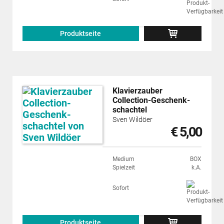
Produktseite
Klavierzauber
Collection-Geschenk­
schachtel
Sven Wildöer
€ 5,00
Medium
BOX
Spielzeit
k.A.
Sofort
Produktseite