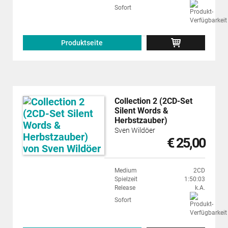
Sofort
Produktseite
Collection 2 (2CD-Set
Silent Words &
Herbstzauber)
Sven Wildöer
€ 25,00
Medium
2CD
Spielzeit
1:50:03
Release
k.A.
Sofort