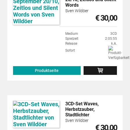
Words
Sven Wildöer
€ 30,00
Medium
3CD
Spielzeit
2:05:55
Release
k.A.
Sofort
Produktseite
3CD-Set Waves,
Herbstzauber,
Stadtlichter
Sven Wildöer
€ 30,00