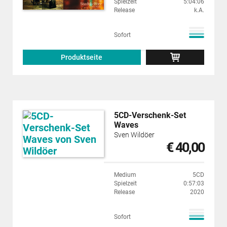
Spielzeit
5:04:06
Release
k.A.
Sofort
Produktseite
5CD-Verschenk-Set
Waves
Sven Wildöer
€ 40,00
Medium
5CD
Spielzeit
0:57:03
Release
2020
Sofort