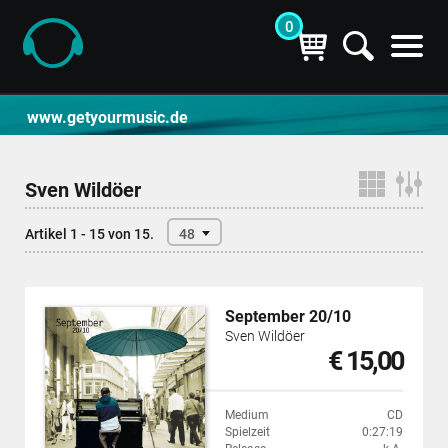
0
CD- und Produktsuche | getyourmusic
www.getyourmusic.de
Sven Wildöer
Artikel 1 - 15 von 15.
48
September 20/10
Sven Wildöer
€ 15,00
Medium
CD
Spielzeit
0:27:19