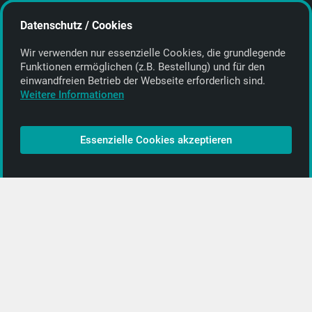
Deutschland | Germany
Datenschutz / Cookies
E-Mail:
info@getyourmusic.de
Wir verwenden nur essenzielle Cookies, die grund­legende
Alle Informationen
Funktionen ermöglichen (z.B. Bestellung) und für den
einwand­freien Betrieb der Webseite erforderlich sind.
Kontakt
Weitere Informationen
Bezahlen & Versand
CD-Anbieter werden
Essenzielle Cookies akzeptieren
CD-Anbieter-Login
[…]
PopRock
Jazz
Klassik
Straßenmusik
Alle Kategorien …