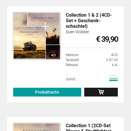
Collection 1 & 2 (4CD-
Set + Geschenk­
schachtel)
Sven Wildöer
€ 39,90
Medium
4CD
Spielzeit
3:47:30
Release
k.A.
Sofort
Produktseite
Collection 1 (2CD-Set