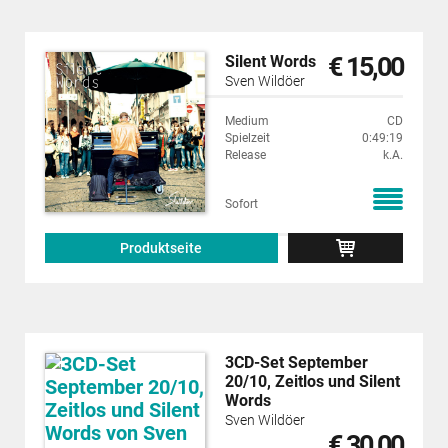
€ 15,00
Silent Words
Sven Wildöer
Medium
CD
Spielzeit
0:49:19
Release
k.A.
Sofort
Produktseite
3CD-Set September
20/10, Zeitlos und Silent
Words
Sven Wildöer
€ 30,00