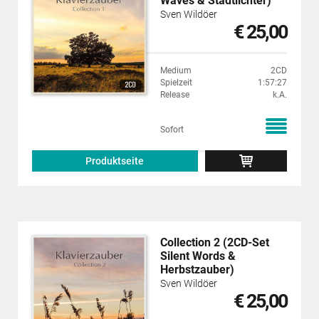
Waves & Stadtlichter)
Sven Wildöer
€ 25,00
Medium
2CD
Spielzeit
1:57:27
Release
k.A.
Sofort
Produktseite
Collection 2 (2CD-Set
Silent Words &
Herbstzauber)
Sven Wildöer
€ 25,00