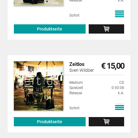
Release
k.A.
Sofort
Produktseite
€ 15,00
Zeitlos
Sven Wildöer
Medium
CD
Spielzeit
0:50:08
Release
k.A.
Sofort
Produktseite