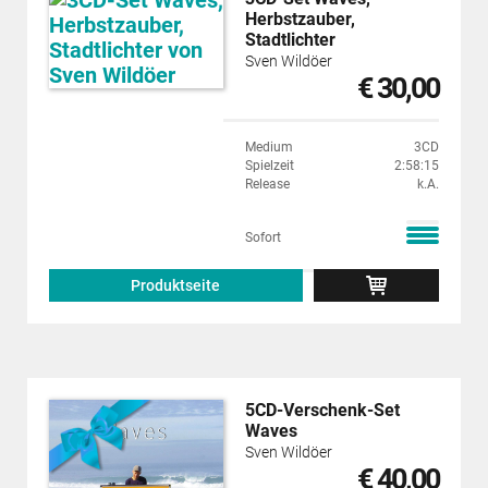
Herbstzauber,
Stadtlichter
Sven Wildöer
€ 30,00
Medium
3CD
Spielzeit
2:58:15
Release
k.A.
Sofort
Produktseite
5CD-Verschenk-Set
Waves
Sven Wildöer
€ 40,00