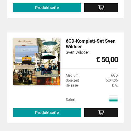
Produktseite
6CD-Komplett-Set Sven
Wildöer
Sven Wildöer
€ 50,00
Medium
6CD
Spielzeit
5:04:06
Release
k.A.
Sofort
Produktseite