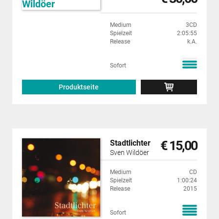
Medium
3CD
Spielzeit
2:05:55
Release
k.A.
Sofort
Produktseite
€ 15,00
Stadtlichter
Sven Wildöer
Medium
CD
Spielzeit
1:00:24
Release
2015
Sofort