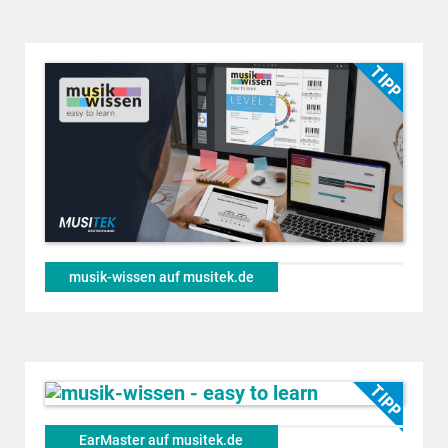
musik-wissen auf musitek.de
EarMaster auf musitek.de