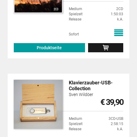
Medium
2CD
Spielzeit
1:50:03
Release
k.A.
Sofort
Produktseite
Klavierzauber-USB-
Collection
Sven Wildöer
€ 39,90
Medium
3CD-USB
Spielzeit
2:58:15
Release
k.A.