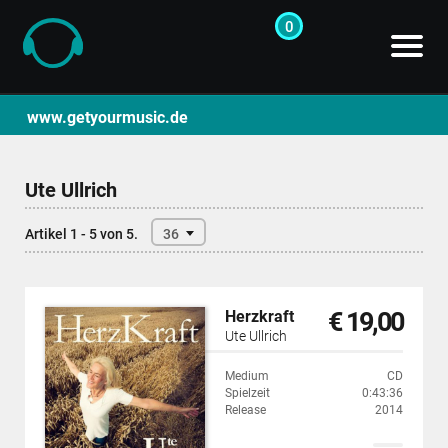
0
CD- und Produktsuche | getyourmusic
www.getyourmusic.de
Ute Ullrich
Artikel 1 - 5 von 5.
36
€ 19,00
Herzkraft
Ute Ullrich
Medium
CD
Spielzeit
0:43:36
Release
2014