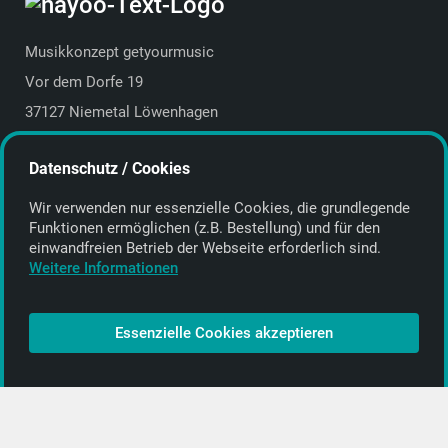
Musikkonzept getyourmusic
Vor dem Dorfe 19
37127 Niemetal Löwenhagen
Deutschland | Germany
Datenschutz / Cookies
E-Mail:
info@getyourmusic.de
Wir verwenden nur essenzielle Cookies, die grund­legende
Alle Informationen
Funktionen ermöglichen (z.B. Bestellung) und für den
einwand­freien Betrieb der Webseite erforderlich sind.
Kontakt
Weitere Informationen
Bezahlen & Versand
CD-Anbieter werden
Essenzielle Cookies akzeptieren
CD-Anbieter-Login
[…]