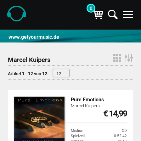
0
CD- und Produktsuche | getyourmusic
www.getyourmusic.de
Marcel Kuipers
Artikel 1 - 12 von 12.
12
Pure Emotions
Marcel Kuipers
€ 14,99
Medium
CD
Spielzeit
0:52:42