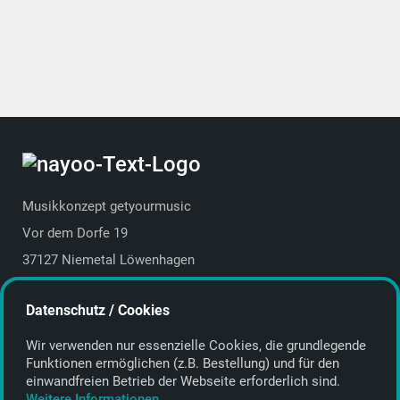
Musikkonzept getyourmusic
Vor dem Dorfe 19
37127 Niemetal Löwenhagen
Deutschland | Germany
Datenschutz / Cookies
E-Mail:
info@getyourmusic.de
Wir verwenden nur essenzielle Cookies, die grund­legende
Alle Informationen
Funktionen ermöglichen (z.B. Bestellung) und für den
einwand­freien Betrieb der Webseite erforderlich sind.
Kontakt
Weitere Informationen