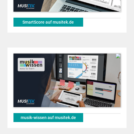
SmartScore auf musitek.de
musik-wissen auf musitek.de