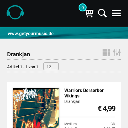
0
CD- und Produktsuche | getyourmusic
www.getyourmusic.de
Drankjan
Artikel 1 - 1 von 1.
12
Warriors Berserker
Vikings
Drankjan
€ 4,99
Medium
CD