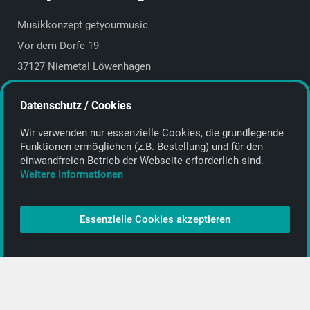
Musikkonzept getyourmusic
Vor dem Dorfe 19
37127 Niemetal Löwenhagen
Deutschland | Germany
Datenschutz / Cookies
E-Mail:
info@getyourmusic.de
Wir verwenden nur essenzielle Cookies, die grund­legende
Alle Informationen
Funktionen ermöglichen (z.B. Bestellung) und für den
einwand­freien Betrieb der Webseite erforderlich sind.
Kontakt
Weitere Informationen
Bezahlen & Versand
CD-Anbieter werden
Essenzielle Cookies akzeptieren
CD-Anbieter-Login
[…]
PopRock