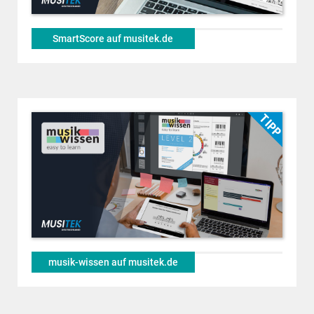
SmartScore auf musitek.de
musik-wissen auf musitek.de