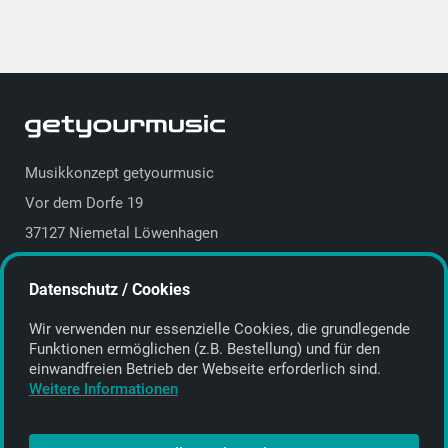
Musikkonzept getyourmusic
Vor dem Dorfe 19
37127 Niemetal Löwenhagen
Deutschland | Germany
Datenschutz / Cookies
E-Mail:
info@getyourmusic.de
Wir verwenden nur essenzielle Cookies, die grund­legende
Alle Informationen
Funktionen ermöglichen (z.B. Bestellung) und für den
einwand­freien Betrieb der Webseite erforderlich sind.
Kontakt
Weitere Informationen
Bezahlen & Versand
CD-Anbieter werden