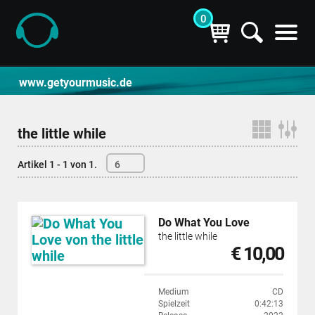
0
CD- und Produktsuche | getyourmusic
www.getyourmusic.de
the little while
Artikel 1 - 1 von 1.
6
Do What You Love
the little while
€ 10,00
Medium
CD
Spielzeit
0:42:13