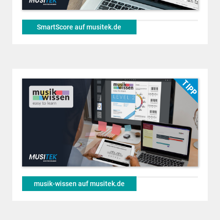
SmartScore auf musitek.de
musik-wissen auf musitek.de