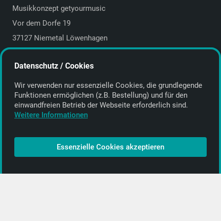
Musikkonzept getyourmusic
Vor dem Dorfe 19
37127 Niemetal Löwenhagen
Deutschland | Germany
Datenschutz / Cookies
E-Mail:
info@getyourmusic.de
Wir verwenden nur essenzielle Cookies, die grund­legende
Alle Informationen
Funktionen ermöglichen (z.B. Bestellung) und für den
einwand­freien Betrieb der Webseite erforderlich sind.
Kontakt
Weitere Informationen
Bezahlen & Versand
CD-Anbieter werden
Essenzielle Cookies akzeptieren
CD-Anbieter-Login
[…]
PopRock