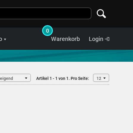
0
o
Warenkorb
Login
teigend
Artikel 1 - 1 von 1.
Pro Seite:
12