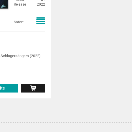
Release
2022
Sofort
 Schlagersängers (2022)
ite