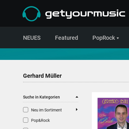
NEUES
Featured
PopRock
CD- und Produktsuche | getyourmusic
Gerhard Müller
Suche in Kategorien
Neu im Sortiment
Pop&Rock