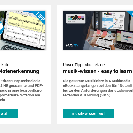
ek.de
Unser Tipp: Musitek.de
Notenerkennung
musik-wissen - easy to learn
 Erkennungs­techno­logie
Die gesamte Musik­lehre in 4 Multimedia-
4 NE gescannte und PDF-
eBooks, ange­fangen bei den fünf Noten­li
iese in eine bearbeit­bare,
bis zu den Anforde­rungen der studien­vor
por­tier­bare Notation am
rei­tenden Ausbildung (SVA).
eln.
 auf
musik-wissen auf
de
musitek.de