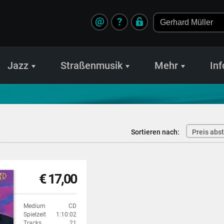
@
?
Jazz
Straßenmusik
Mehr
Inf
Sortieren nach:
Preis abs
€ 17,00
Medium
CD
Spielzeit
1:10:02
Tracks
21