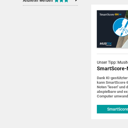
Anbieter werden
Unser Tipp: Musit
SmartScore-
Dank KI-gestützter
kann SmartScore 6
Noten "lesen" und d
abspiel­bare und ex
Computer um­wand
SmartScore
musitek.