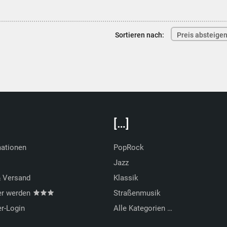
Sortieren nach:
Preis absteige
[…]
mationen
PopRock
Jazz
& Versand
Klassik
er werden
Straßenmusik
r-Login
Alle Kategorien …