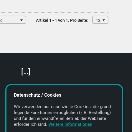
nd
Artikel 1 - 1 von 1.
Pro Seite:
12
[…]
Featured Artists
About getyourmusic
Datenschutz / Cookies
Startseite
Wir verwenden nur essenzielle Cookies, die grund­
legende Funktionen ermöglichen (z.B. Bestellung)
und für den einwand­freien Betrieb der Webseite
erforderlich sind.
Weitere Informationen