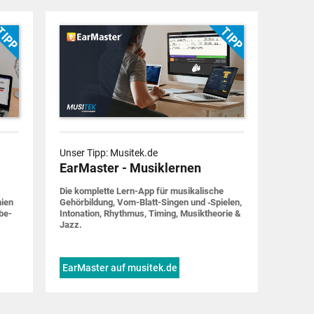
Unser Tipp: Musitek.de
EarMaster - Musiklernen
Die komplette Lern-App für musi­ka­lische
nien
Gehör­bildung, Vom-Blatt-Singen und ‑Spielen,
be­
Into­nation, Rhythmus, Timing, Musik­theorie &
Jazz.
EarMaster auf musitek.de