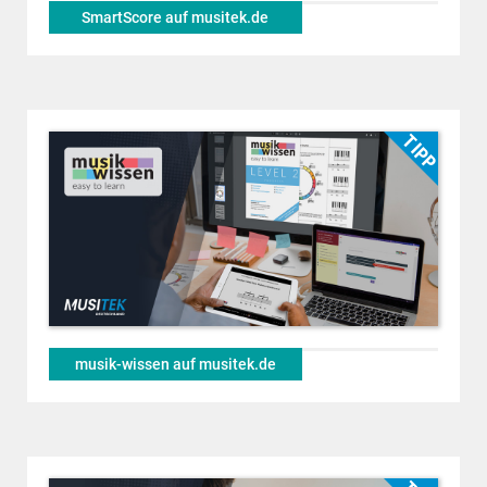
SmartScore auf musitek.de
musik-wissen auf musitek.de