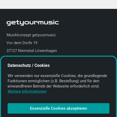
Musikkonzept getyourmusic
Vor dem Dorfe 19
37127 Niemetal Löwenhagen
Deutschland | Germany
Datenschutz / Cookies
E-Mail:
info@getyourmusic.de
Wir verwenden nur essenzielle Cookies, die grund­legende
Alle Informationen
Funktionen ermöglichen (z.B. Bestellung) und für den
einwand­freien Betrieb der Webseite erforderlich sind.
Kontakt
Weitere Informationen
Bezahlen & Versand
CD-Anbieter werden
Essenzielle Cookies akzeptieren
CD-Anbieter-Login