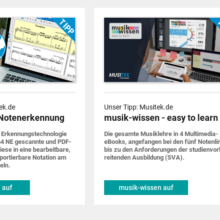
ek.de
Unser Tipp: Musitek.de
Notenerkennung
musik-wissen - easy to learn
 Erkennungs­techno­logie
Die gesamte Musik­lehre in 4 Multimedia-
4 NE gescannte und PDF-
eBooks, ange­fangen bei den fünf Noten­li
iese in eine bearbeit­bare,
bis zu den Anforde­rungen der studien­vor
por­tier­bare Notation am
rei­tenden Ausbildung (SVA).
eln.
 auf
musik-wissen auf
de
musitek.de