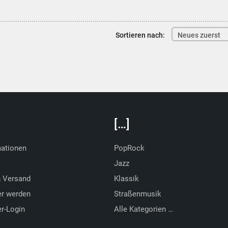
Sortieren nach:
Neues zuerst
[…]
mationen
PopRock
Jazz
& Versand
Klassik
er werden
Straßenmusik
r-Login
Alle Kategorien …