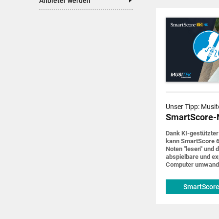
Anbieter werden
Unser Tipp: Musit
SmartScore-
Dank KI-gestützter
kann SmartScore 6
Noten "lesen" und d
abspiel­bare und ex
Computer um­wand
SmartScore
musitek.