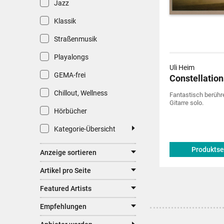
Jazz
Klassik
Straßenmusik
Playalongs
Uli Heim
GEMA-frei
Constellation
Chillout, Wellness
Fantastisch berühr
Gitarre solo.
Hörbücher
Kategorie-Übersicht
Produktse
Anzeige sortieren
Artikel pro Seite
Featured Artists
Empfehlungen