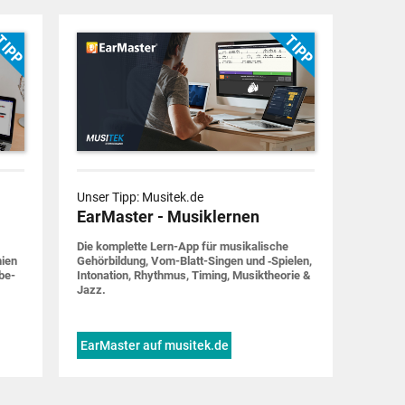
Unser Tipp: Musitek.de
EarMaster - Musiklernen
Die komplette Lern-App für musi­ka­lische
nien
Gehör­bildung, Vom-Blatt-Singen und ‑Spielen,
be­
Into­nation, Rhythmus, Timing, Musik­theorie &
Jazz.
EarMaster auf musitek.de