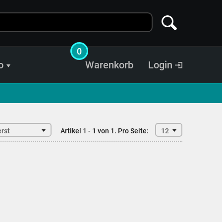
0
o
Warenkorb
Login
rst
Artikel 1 - 1 von 1.
Pro Seite:
12