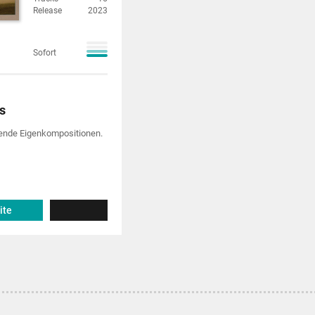
Release
2023
Sofort
s
ende Eigen­kompositionen.
ite