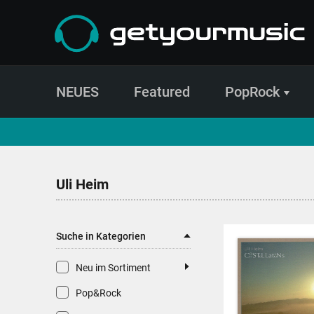
NEUES
Featured
PopRock
CD- und Produktsuche | getyourmusic
Uli Heim
Suche in Kategorien
Neu im Sortiment
Pop&Rock