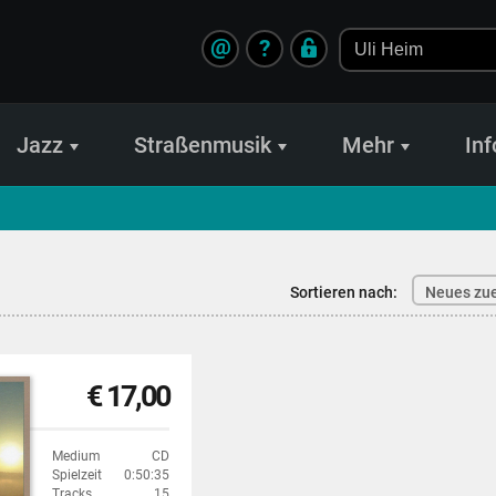
@
?
Jazz
Straßenmusik
Mehr
Inf
Sortieren nach:
Neues zue
€ 17,00
Medium
CD
Spielzeit
0:50:35
Tracks
15