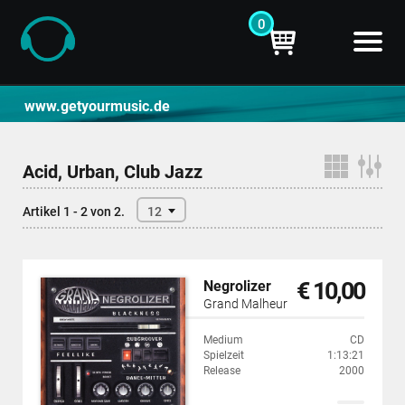
0
CD- und Produktsuche | getyourmusic
www.getyourmusic.de
Acid, Urban, Club Jazz
Artikel 1 - 2 von 2.
12
€ 10,00
Negrolizer
Grand Malheur
Medium
CD
Spielzeit
1:13:21
Release
2000