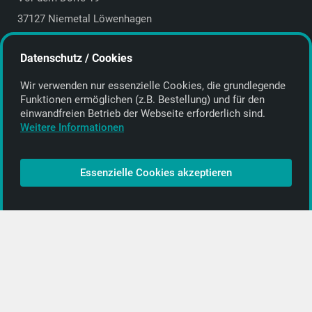
37127 Niemetal Löwenhagen
Deutschland | Germany
Datenschutz / Cookies
E-Mail:
info@getyourmusic.de
Wir verwenden nur essenzielle Cookies, die grund­legende
Alle Informationen
Funktionen ermöglichen (z.B. Bestellung) und für den
einwand­freien Betrieb der Webseite erforderlich sind.
Kontakt
Weitere Informationen
Bezahlen & Versand
CD-Anbieter werden
Essenzielle Cookies akzeptieren
CD-Anbieter-Login
[…]
PopRock
Jazz
Klassik