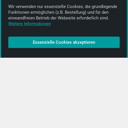
Wir verwenden nur essenzielle Cookies, die grund­legende
Alle Informationen
Funktionen ermöglichen (z.B. Bestellung) und für den
einwand­freien Betrieb der Webseite erforderlich sind.
Kontakt
Weitere Informationen
Bezahlen & Versand
CD-Anbieter werden
Essenzielle Cookies akzeptieren
CD-Anbieter-Login
[…]
PopRock
Jazz
Klassik
Straßenmusik
Alle Kategorien …
Featured Artists