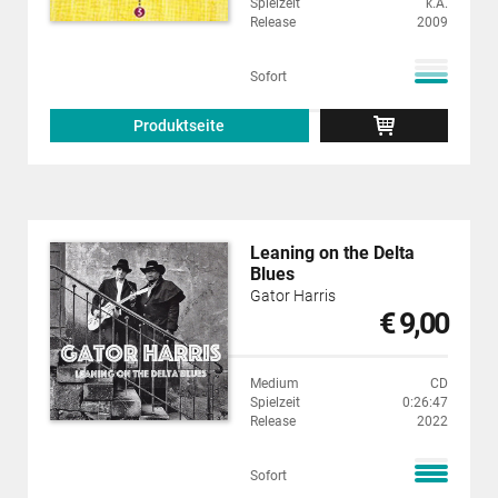
Spielzeit
k.A.
Release
2009
Sofort
Produktseite
Leaning on the Delta
Blues
Gator Harris
€ 9,00
Medium
CD
Spielzeit
0:26:47
Release
2022
Sofort