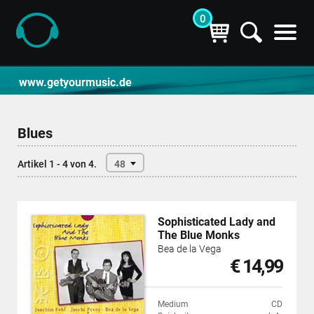
0
CD- und Produktsuche | getyourmusic
www.getyourmusic.de
Blues
Artikel 1 - 4 von 4.
48
Sophisticated Lady and
The Blue Monks
Bea de la Vega
€ 14,99
Medium
CD