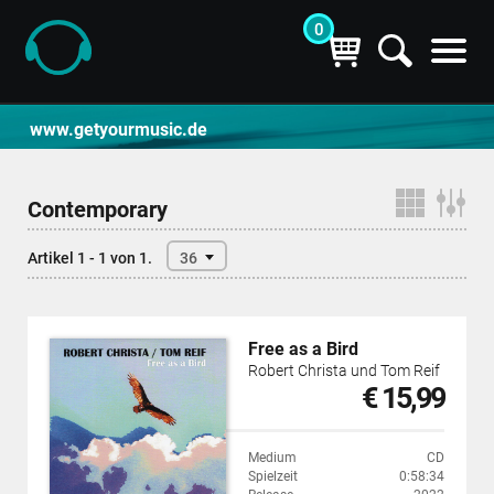
0
CD- und Produktsuche | getyourmusic
www.getyourmusic.de
Contemporary
Artikel 1 - 1 von 1.
36
Free as a Bird
Robert Christa und Tom Reif
€ 15,99
Medium
CD
Spielzeit
0:58:34