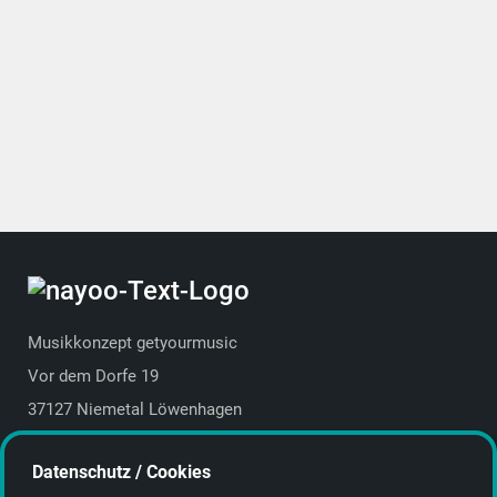
Musikkonzept getyourmusic
Vor dem Dorfe 19
37127 Niemetal Löwenhagen
Deutschland | Germany
Datenschutz / Cookies
E-Mail:
info@getyourmusic.de