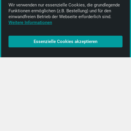
Wir verwenden nur essenzielle Cookies, die grund­legende
Alle Informationen
Funktionen ermöglichen (z.B. Bestellung) und für den
einwand­freien Betrieb der Webseite erforderlich sind.
Kontakt
Weitere Informationen
Bezahlen & Versand
CD-Anbieter werden
Essenzielle Cookies akzeptieren
CD-Anbieter-Login
[…]
PopRock
Jazz
Klassik
Straßenmusik
Alle Kategorien …
Featured Artists