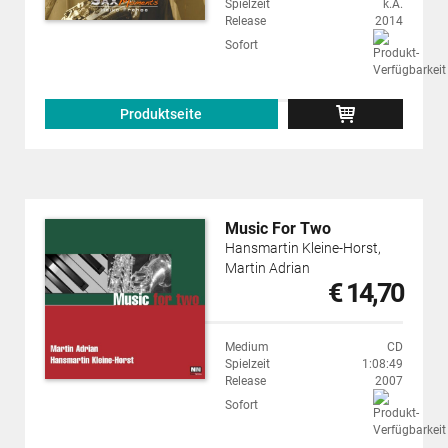
Spielzeit
k.A.
Release
2014
Sofort
Produktseite
Music For Two
Hansmartin Kleine-Horst,
Martin Adrian
€ 14,70
Medium
CD
Spielzeit
1:08:49
Release
2007
Sofort