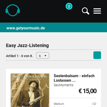
0
CD- und Produktsuche | getyourmusic
www.getyourmusic.de
Easy Jazz-Listening
Artikel 1 - 6 von 8.
6
Seelenbalsam - einfach
Loslassen ...
SaxMoments
€ 15,00
Medium
CD