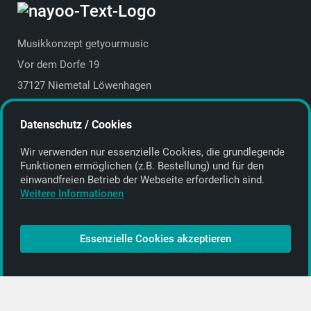
Musikkonzept getyourmusic
Vor dem Dorfe 19
37127 Niemetal Löwenhagen
Deutschland | Germany
Datenschutz / Cookies
E-Mail:
info@getyourmusic.de
Wir verwenden nur essenzielle Cookies, die grund­legende
Alle Informationen
Funktionen ermöglichen (z.B. Bestellung) und für den
einwand­freien Betrieb der Webseite erforderlich sind.
Kontakt
Weitere Informationen
Bezahlen & Versand
CD-Anbieter werden
Essenzielle Cookies akzeptieren
CD-Anbieter-Login
[…]