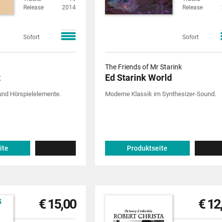
Release
2014
Release
Sofort
Sofort
The Friends of Mr Starink
t
Ed Starink World
 und Hörspielelemente.
Moderne Klassik im Synthesizer-Sound.
ite
Produktseite
€ 15,00
€ 12