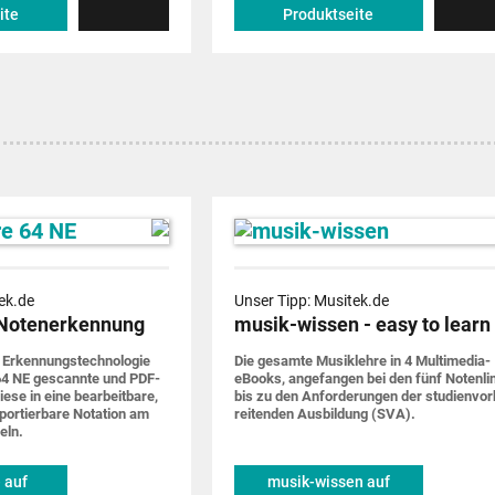
ite
Produktseite
ek.de
Unser Tipp: Musitek.de
Notenerkennung
musik-wissen - easy to learn
 Erkennungs­techno­logie
Die gesamte Musik­lehre in 4 Multimedia-
4 NE gescannte und PDF-
eBooks, ange­fangen bei den fünf Noten­li
iese in eine bearbeit­bare,
bis zu den Anforde­rungen der studien­vor
por­tier­bare Notation am
rei­tenden Ausbildung (SVA).
eln.
 auf
musik-wissen auf