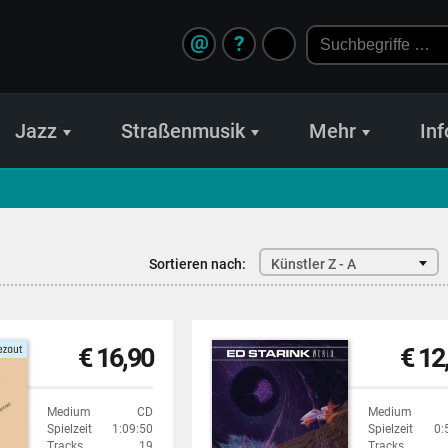
@
?
Jazz
Straßenmusik
Mehr
Inf
Sortieren nach:
Künstler Z - A
€ 16,90
€ 12
Medium
CD
Medium
Spielzeit
1:09:50
Spielzeit
0:
Tracks
19
Tracks