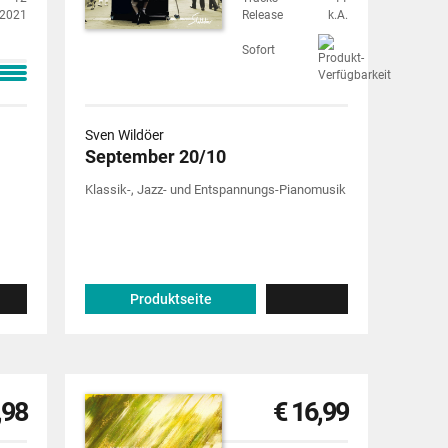
2021
Release
k.A.
Sofort
Sven Wildöer
September 20/10
Klassik-, Jazz- und Entspannungs-Pianomusik
Produktseite
,98
€ 16,99