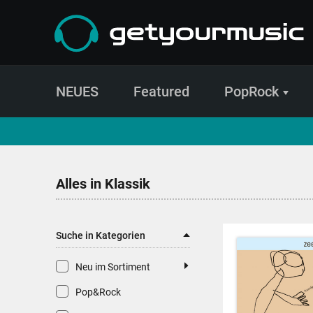
NEUES
Featured
PopRock
CD- und Produktsuche | getyourmusic
Alles in Klassik
Suche in Kategorien
Neu im Sortiment
Pop&Rock