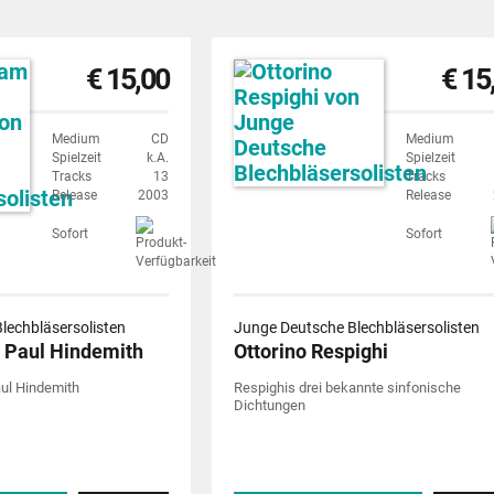
€ 15,00
€ 15
Medium
CD
Medium
Spielzeit
k.A.
Spielzeit
Tracks
13
Tracks
Release
2003
Release
Sofort
Sofort
lechbläsersolisten
Junge Deutsche Blechbläsersolisten
 Paul Hindemith
Ottorino Respighi
ul Hindemith
Respighis drei bekannte sinfonische
Dichtungen