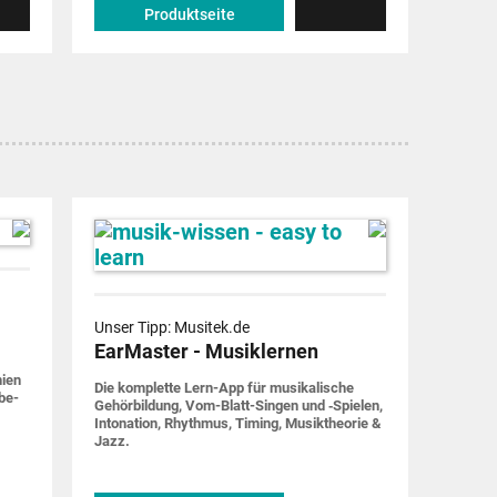
Produktseite
Unser Tipp: Musitek.de
EarMaster - Musiklernen
nien
Die komplette Lern-App für musi­ka­lische
be­
Gehör­bildung, Vom-Blatt-Singen und ‑Spielen,
Into­nation, Rhythmus, Timing, Musik­theorie &
Jazz.