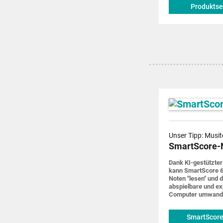
Produktse
Unser Tipp: Musit
SmartScore-
Dank KI-gestützter
kann SmartScore 6
Noten "lesen" und d
abspiel­bare und ex
Computer um­wand
SmartScore