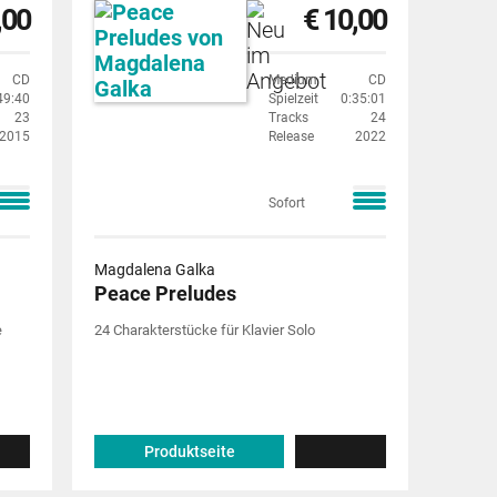
,00
€ 10,00
CD
Medium
CD
49:40
Spielzeit
0:35:01
23
Tracks
24
2015
Release
2022
Sofort
Magdalena Galka
Peace Preludes
e
24 Charakterstücke für Klavier Solo
Produktseite