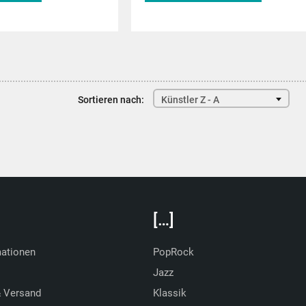
de
musitek.de
Sortieren nach:
Künstler Z - A
[…]
mationen
PopRock
Jazz
& Versand
Klassik