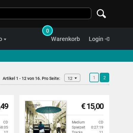
0
o
Warenkorb
Login
1
2
Artikel 1 - 12 von 16.
Pro Seite:
12
,49
€ 15,00
CD
Medium
CD
58:05
Spielzeit
0:27:19
12
Tracks
11