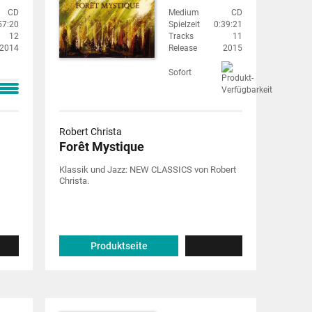
CD
Medium
CD
57:20
Spielzeit
0:39:21
12
Tracks
11
2014
Release
2015
Sofort
Robert Christa
Forêt Mystique
Klassik und Jazz: NEW CLASSICS von Robert
Christa.
Produktseite