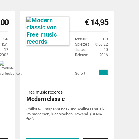
,00
€ 14,95
CD
Medium
CD
k.A.
Spielzeit
0:58:22
12
Tracks
10
2002
Release
2016
Sofort
Free music records
Modern classic
Chillout-, Entspannungs- und Wellnessmusik
im modernen, klassischen Gewand. (GEMA-
frei).