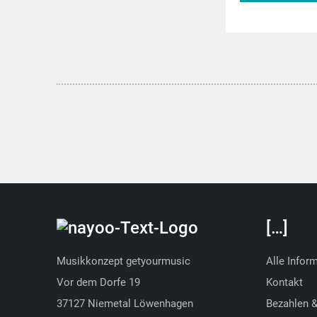
musitek.
[…]
Musikkonzept getyourmusic
Alle Infor
Vor dem Dorfe 19
Kontakt
37127 Niemetal Löwenhagen
Bezahlen 