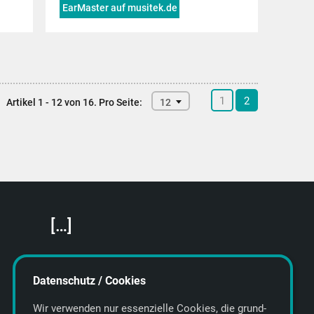
EarMaster auf musitek.de
1
2
Artikel 1 - 12 von 16.
Pro Seite:
12
[…]
Featured Artists
About getyourmusic
Datenschutz / Cookies
Startseite
Wir verwenden nur essenzielle Cookies, die grund­