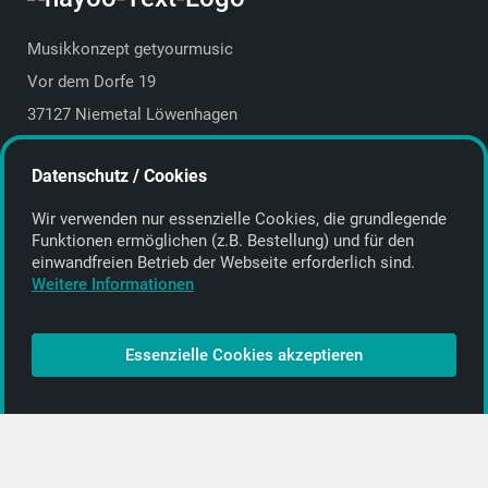
Musikkonzept getyourmusic
Vor dem Dorfe 19
37127 Niemetal Löwenhagen
Deutschland | Germany
Datenschutz / Cookies
E-Mail:
info@getyourmusic.de
Wir verwenden nur essenzielle Cookies, die grund­legende
Alle Informationen
Funktionen ermöglichen (z.B. Bestellung) und für den
einwand­freien Betrieb der Webseite erforderlich sind.
Kontakt
Weitere Informationen
Bezahlen & Versand
CD-Anbieter werden
Essenzielle Cookies akzeptieren
CD-Anbieter-Login
[…]