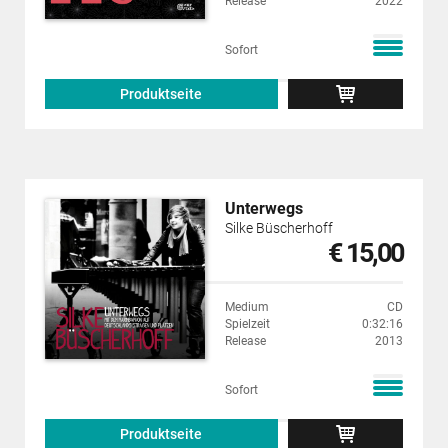
Release
2022
Sofort
Produktseite
Unterwegs
Silke Büscherhoff
€ 15,00
Medium
CD
Spielzeit
0:32:16
Release
2013
Sofort
Produktseite