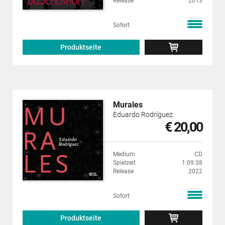
Release
2013
Sofort
Produktseite
Murales
Eduardo Rodríguez
€ 20,00
Medium
CD
Spielzeit
1:09:38
Release
2022
Sofort
Produktseite