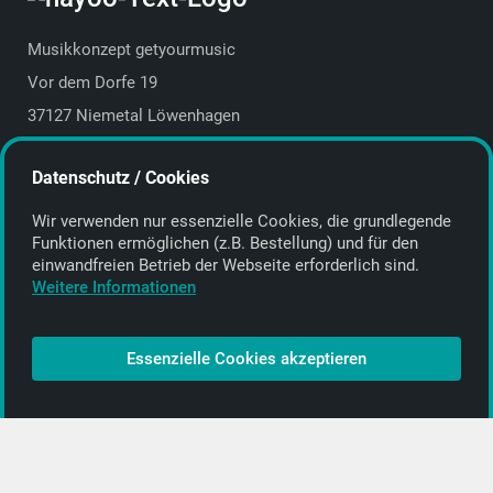
Musikkonzept getyourmusic
Vor dem Dorfe 19
37127 Niemetal Löwenhagen
Deutschland | Germany
Datenschutz / Cookies
E-Mail:
info@getyourmusic.de
Wir verwenden nur essenzielle Cookies, die grund­legende
Alle Informationen
Funktionen ermöglichen (z.B. Bestellung) und für den
einwand­freien Betrieb der Webseite erforderlich sind.
Kontakt
Weitere Informationen
Bezahlen & Versand
CD-Anbieter werden
Essenzielle Cookies akzeptieren
CD-Anbieter-Login
[…]