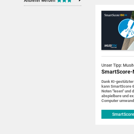
Anbieter werden
Unser Tipp: Musit
SmartScore-
Dank KI-gestützter
kann SmartScore 6
Noten "lesen" und d
abspiel­bare und ex
Computer um­wand
SmartScore
musitek.