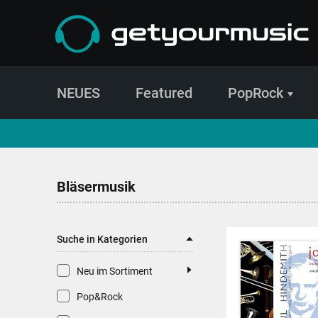
NEUES
Featured
PopRock
CD- und Produktsuche | getyourmusic
Bläsermusik
Suche in Kategorien
Neu im Sortiment
Pop&Rock