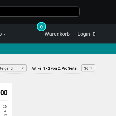
0
o
Warenkorb
Login
steigend
Artikel 1 - 2 von 2.
Pro Seite:
36
,00
CD
k.A.
12