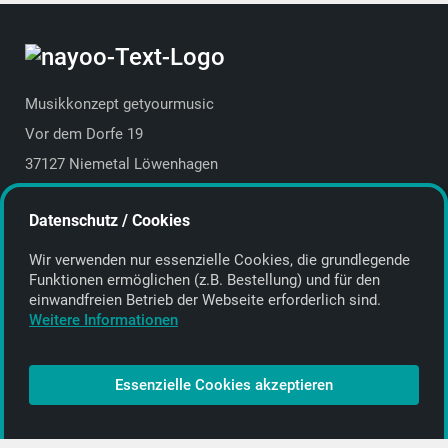
Musikkonzept getyourmusic
Vor dem Dorfe 19
37127 Niemetal Löwenhagen
Deutschland | Germany
Datenschutz / Cookies
E-Mail:
info@getyourmusic.de
Wir verwenden nur essenzielle Cookies, die grund­legende
Alle Informationen
Funktionen ermöglichen (z.B. Bestellung) und für den
einwand­freien Betrieb der Webseite erforderlich sind.
Kontakt
Weitere Informationen
Bezahlen & Versand
CD-Anbieter werden
Essenzielle Cookies akzeptieren
CD-Anbieter-Login