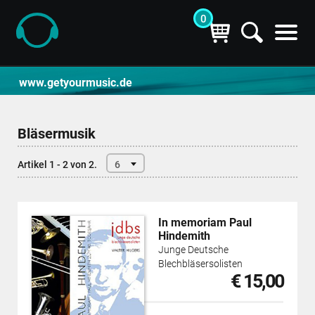
0
CD- und Produktsuche | getyourmusic
www.getyourmusic.de
Bläsermusik
Artikel 1 - 2 von 2.
6
In memoriam Paul
Hindemith
Junge Deutsche
Blechbläsersolisten
€ 15,00